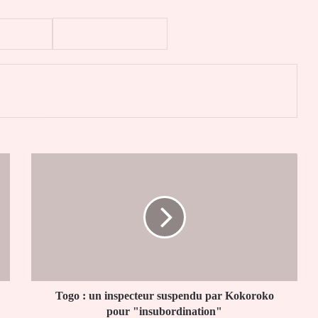
er
Togo
:
un
inspecteur
suspendu
par
Kokoroko
pour
"insubordination"
Togo : un inspecteur suspendu par Kokoroko
pour "insubordination"