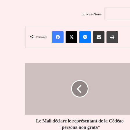
Suivez-Nous
Facebook
X
Messenger
Partager par email
Imprim
Partager
Le
Mali
déclare
le
représentant
de
la
Cédéao
"persona
non
Le Mali déclare le représentant de la Cédéao
grata"
"persona non grata"