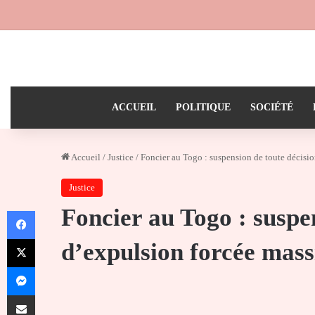
ACCUEIL
POLITIQUE
SOCIÉTÉ
Accueil
/
Justice
/
Foncier au Togo : suspension de toute décisi
Justice
Foncier au Togo : suspe
Facebook
X
d’expulsion forcée mass
Messenger
Partager par email