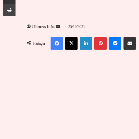
Imprimer
Envoyer
24heures Infos
25/10/2021
un
Facebook
X
Linkedin
Pinterest
Messenger
Partag
courriel
Partager