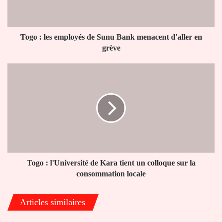
Bank
menacent
d'aller
en
Togo : les employés de Sunu Bank menacent d'aller en
grève
grève
Togo
:
l'Université
de
Kara
tient
un
colloque
sur
la
Togo : l'Université de Kara tient un colloque sur la
consommation
consommation locale
locale
Articles similaires