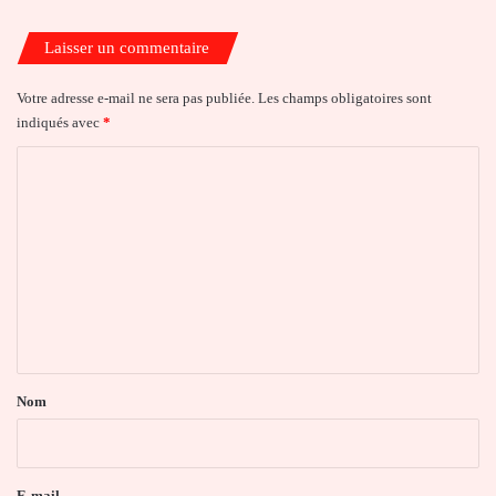
Laisser un commentaire
Votre adresse e-mail ne sera pas publiée.
Les champs obligatoires sont
indiqués avec
*
C
o
m
m
e
n
t
a
Nom
i
r
e
E-mail