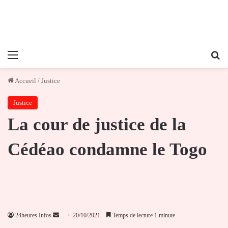
Menu
Re
Accueil
/
Justice
Justice
La cour de justice de la
Cédéao condamne le Togo
Envoyer
24heures Infos
20/10/2021
Temps de lecture 1 minute
un