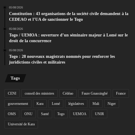
05/08/2026
Constitution : 43 organisations de la société civile demandent à la
CEDEAO et l’UA de sanctionner le Togo
05/08/2026
Togo / UEMOA : ouverture d’un séminaire majeur à Lomé sur le
droit de la concurrence
05/08/2026
Togo : 28 nouveaux magistrats nommés pour renforcer les
juridictions civiles et militaires
Tags
CENI
conseil des ministres
Cédéao
Faure Gnassingbé
France
gouvernement
Kara
Lomé
législatives
Mali
Niger
OMS
ONU
Santé
Togo
UEMOA
UNIR
Université de Kara