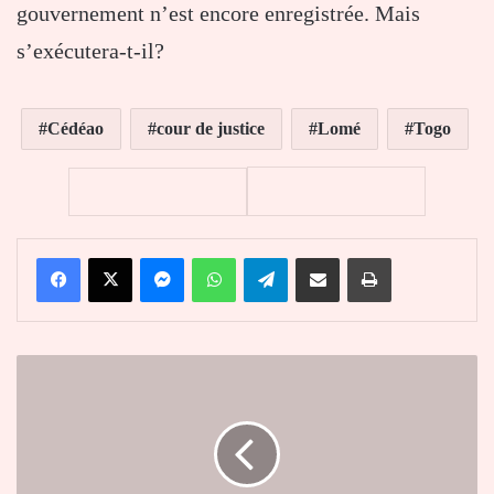
gouvernement n’est encore enregistrée. Mais
s’exécutera-t-il?
Cédéao
cour de justice
Lomé
Togo
Facebook
X
Messenger
WhatsApp
Telegram
Partager par email
Imprimer
Togo
:
les
employés
de
Sunu