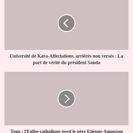
de
Kara-
Affectations,
arriérés
non
versés
:
La
part
Université de Kara-Affectations, arriérés non versés : La
de
part de vérité du président Sanda
vérité
du
Togo
président
:
Sanda
l'Eglise
catholique
perd
le
père
Etienne
Amouzou
Togo : l'Eglise catholique perd le père Etienne Amouzou