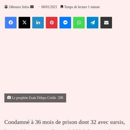
Envoyer
24heures Infos
06/01/2021
Temps de lecture 1 minute
un
Facebook
X
Linkedin
Pinterest
Messenger
WhatsApp
Telegram
Partager par email
courriel
Le prophète Esaïe Dékpo Crédit : DR
Condamné à 36 mois de prison dont 32 avec sursis,