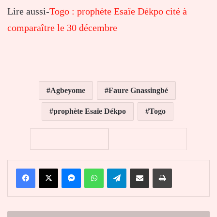
Lire aussi-
Togo : prophète Esaïe Dékpo cité à
comparaître le 30 décembre
Agbeyome
Faure Gnassingbé
prophète Esaïe Dékpo
Togo
Facebook
X
Messenger
WhatsApp
Telegram
Partager par email
Imprimer
Université