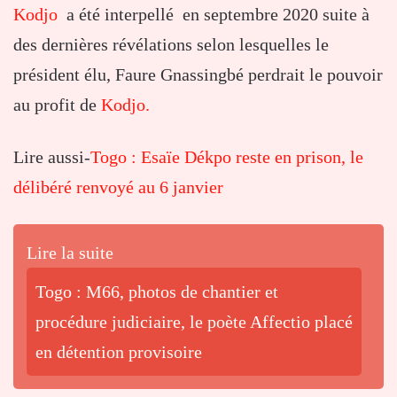
Kodjo
a été interpellé en septembre 2020 suite à
des dernières révélations selon lesquelles le
président élu, Faure Gnassingbé perdrait le pouvoir
au profit de
Kodjo.
Lire aussi-
Togo : Esaïe Dékpo reste en prison, le
délibéré renvoyé au 6 janvier
Lire la suite
Togo : M66, photos de chantier et
procédure judiciaire, le poète Affectio placé
en détention provisoire