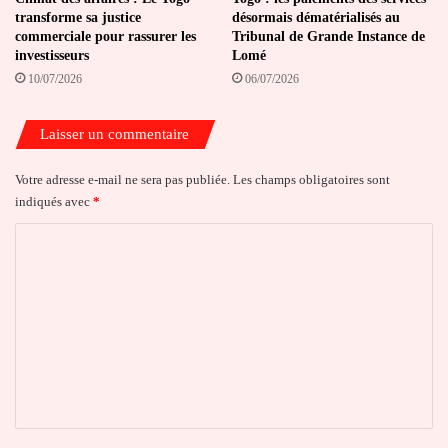
transforme sa justice
désormais dématérialisés au
commerciale pour rassurer les
Tribunal de Grande Instance de
investisseurs
Lomé
10/07/2026
06/07/2026
Laisser un commentaire
Votre adresse e-mail ne sera pas publiée.
Les champs obligatoires sont
indiqués avec
*
C
o
m
m
e
n
t
a