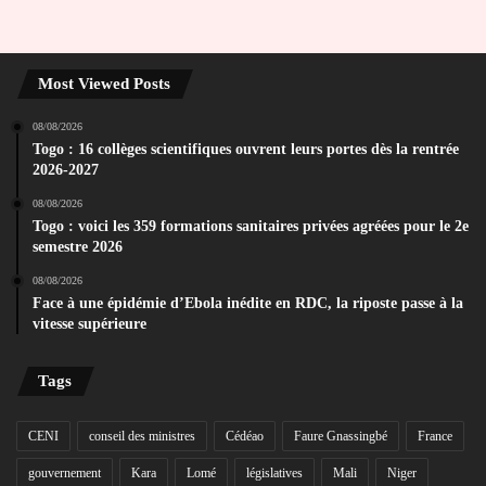
Most Viewed Posts
08/08/2026
Togo : 16 collèges scientifiques ouvrent leurs portes dès la rentrée
2026-2027
08/08/2026
Togo : voici les 359 formations sanitaires privées agréées pour le 2e
semestre 2026
08/08/2026
Face à une épidémie d’Ebola inédite en RDC, la riposte passe à la
vitesse supérieure
Tags
CENI
conseil des ministres
Cédéao
Faure Gnassingbé
France
gouvernement
Kara
Lomé
législatives
Mali
Niger