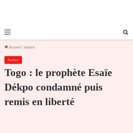
Menu
Re
Accueil
/
Justice
Justice
Togo : le prophète Esaïe
Dékpo condamné puis
remis en liberté