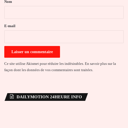
Nom
i
r
e
E-mail
*
Ce site utilise Akismet pour réduire les indésirables.
En savoir plus sur la
façon dont les données de vos commentaires sont traitées
.
DAILYMOTION 24HEURE INFO