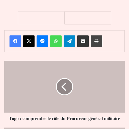
Facebook
X
Messenger
WhatsApp
Telegram
Partager par email
Imprimer
Togo
:
comprendre
le
rôle
du
Procureur
général
militaire
Togo : comprendre le rôle du Procureur général militaire