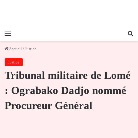
Menu
Re
Accueil
/
Justice
Justice
Tribunal militaire de Lomé
: Ograbako Dadjo nommé
Procureur Général