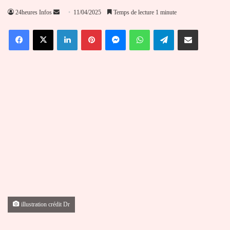
Envoyer
24heures Infos
11/04/2025
Temps de lecture 1 minute
un
Facebook
X
Linkedin
Pinterest
Messenger
WhatsApp
Telegram
Partager par email
courriel
illustration crédit Dr