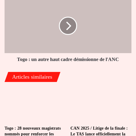
Togo
:
un
autre
haut
cadre
démissionne
de
l'ANC
Togo : un autre haut cadre démissionne de l'ANC
Articles similaires
Togo : 28 nouveaux magistrats
CAN 2025 / Litige de la finale :
nommés pour renforcer les
Le TAS lance officiellement la