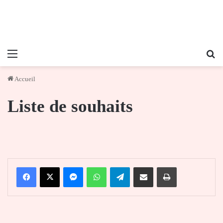
Menu
Re
Accueil
Liste de souhaits
Facebook
X
Messenger
WhatsApp
Telegram
Partager par email
Imprimer