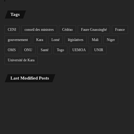
Tags
CENI
conseil des ministres
Cédéao
Faure Gnassingbé
France
gouvernement
Kara
Lomé
législatives
Mali
Niger
OMS
ONU
Santé
Togo
UEMOA
UNIR
Université de Kara
Last Modified Posts