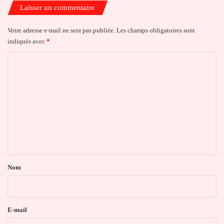
Laisser un commentaire
Votre adresse e-mail ne sera pas publiée.
Les champs obligatoires sont
indiqués avec
*
C
o
m
m
e
n
t
a
Nom
i
r
e
E-mail