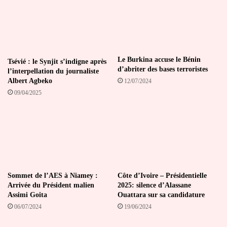
Le Burkina accuse le Bénin
Tsévié : le Synjit s’indigne après
d’abriter des bases terroristes
l’interpellation du journaliste
Albert Agbeko
12/07/2024
09/04/2025
Sommet de l’AES à Niamey :
Côte d’Ivoire – Présidentielle
Arrivée du Président malien
2025: silence d’Alassane
Assimi Goita
Ouattara sur sa candidature
06/07/2024
19/06/2024