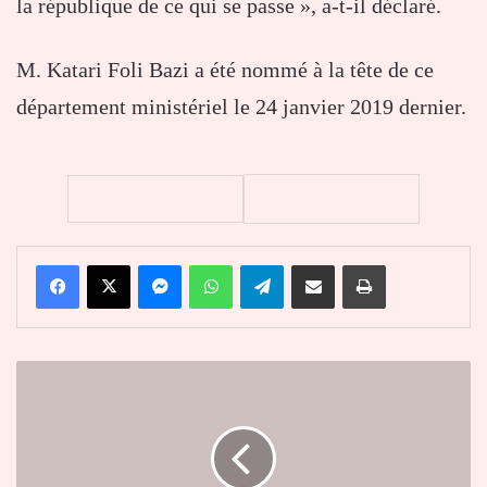
la république de ce qui se passe », a-t-il déclaré.
M. Katari Foli Bazi a été nommé à la tête de ce
département ministériel le 24 janvier 2019 dernier.
Facebook
X
Messenger
WhatsApp
Telegram
Partager par email
Imprimer
Femme
Togolaise,
la
Nation
a
besoin