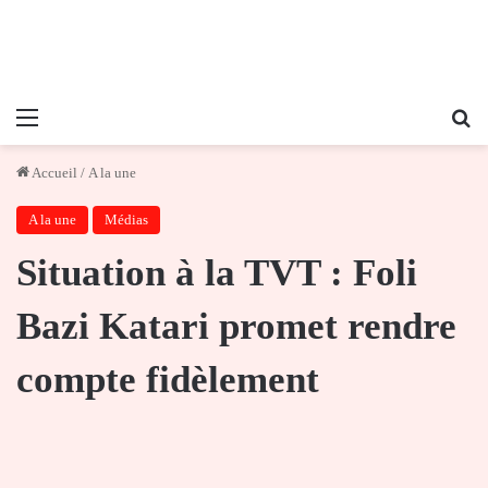
Menu
Re
Accueil
/
A la une
A la une
Médias
Situation à la TVT : Foli
Bazi Katari promet rendre
compte fidèlement