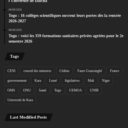
l’Université de Datcha
08/08/2026
Togo : 16 collèges scientifiques ouvrent leurs portes dès la rentrée
2026-2027
08/08/2026
Togo : voici les 359 formations sanitaires privées agréées pour le 2e
semestre 2026
Tags
CENI
conseil des ministres
Cédéao
Faure Gnassingbé
France
gouvernement
Kara
Lomé
législatives
Mali
Niger
OMS
ONU
Santé
Togo
UEMOA
UNIR
Université de Kara
Last Modified Posts