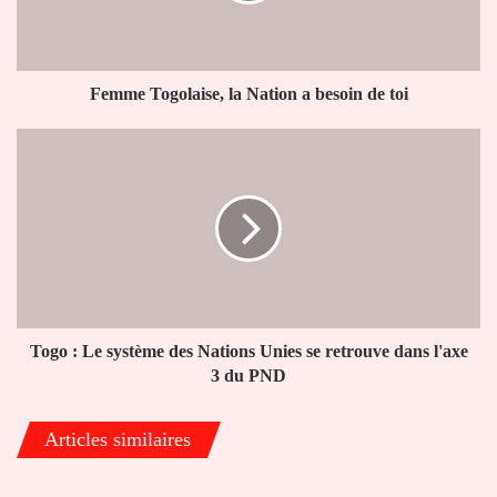
de
toi
Femme Togolaise, la Nation a besoin de toi
Togo
:
Le
système
des
Nations
Unies
se
retrouve
dans
Togo : Le système des Nations Unies se retrouve dans l'axe
l'axe
3 du PND
3
du
Articles similaires
PND