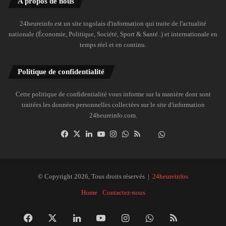
A propos de nous
24heureinfo est un site togolais d'information qui traite de l'actualité
nationale (Économie, Politique, Société, Sport & Santé..) et internationale en
temps réel et en continu.
Politique de confidentialité
Cette politique de confidentialité vous informe sur la manière dont sont
traitées les données personnelles collectées sur le site d'information
24heureinfo.com.
Facebook
X
Linkedin
YouTube
Instagram
WhatsApp
RSS
Dailymotion
Suivre
la
chaîne
24heureinfo
© Copyright 2026, Tous droits réservés |
24heureinfos
sur
Home
Contactez-nous
WhatsApp
Facebook
X
Linkedin
YouTube
Instagram
WhatsApp
RSS
Dai