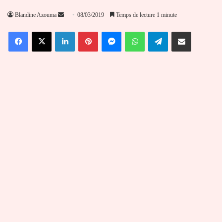
Envoyer
Blandine Azouma
08/03/2019
Temps de lecture 1 minute
un
Facebook
X
Linkedin
Pinterest
Messenger
WhatsApp
Telegram
Partager par email
courriel