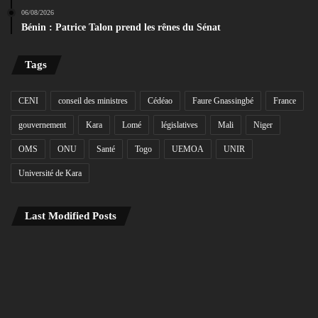
06/08/2026
Bénin : Patrice Talon prend les rênes du Sénat
Tags
CENI
conseil des ministres
Cédéao
Faure Gnassingbé
France
gouvernement
Kara
Lomé
législatives
Mali
Niger
OMS
ONU
Santé
Togo
UEMOA
UNIR
Université de Kara
Last Modified Posts