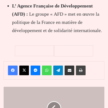
L’ Agence Française de Développement
(AFD) :
Le groupe « AFD » met en œuvre la
politique de la France en matière de
développement et de solidarité internationale.
Facebook
X
Messenger
WhatsApp
Telegram
Partager par email
Imprimer
"Le
FMI
est
toujours