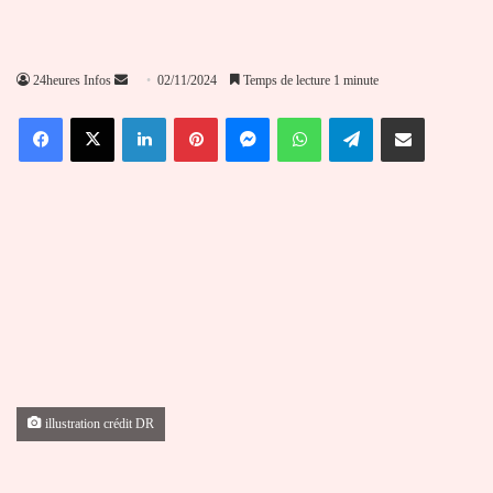
Envoyer
24heures Infos
02/11/2024
Temps de lecture 1 minute
un
Facebook
X
Linkedin
Pinterest
Messenger
WhatsApp
Telegram
Partager par email
courriel
illustration crédit DR