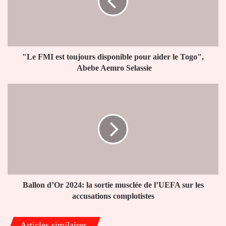
disponible
pour
aider
le
Togo",
Abebe
"Le FMI est toujours disponible pour aider le Togo",
Aemro
Abebe Aemro Selassie
Selassie
Ballon
d’Or
2024:
la
sortie
musclée
de
l’UEFA
sur
les
Ballon d’Or 2024: la sortie musclée de l’UEFA sur les
accusations
accusations complotistes
complotistes
Articles similaires