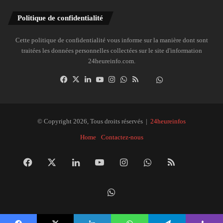
Politique de confidentialité
Cette politique de confidentialité vous informe sur la manière dont sont
traitées les données personnelles collectées sur le site d'information
24heureinfo.com.
Facebook
X
Linkedin
YouTube
Instagram
WhatsApp
RSS
Dailymotion
Suivre
la
chaîne
24heureinfo
© Copyright 2026, Tous droits réservés |
24heureinfos
sur
Home
Contactez-nous
WhatsApp
Facebook
X
Linkedin
YouTube
Instagram
WhatsApp
RSS
Dai
Suivre
la