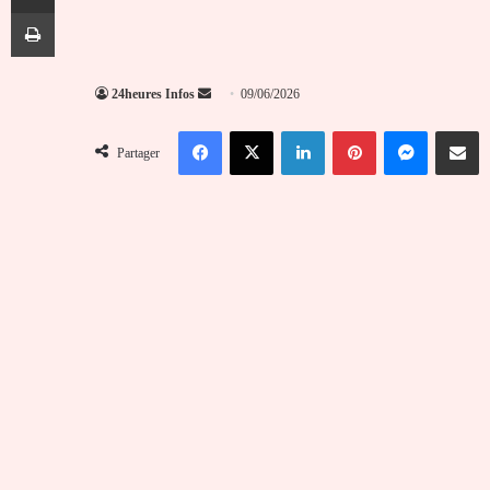
Imprimer
Envoyer
24heures Infos
09/06/2026
un
Facebook
X
Linkedin
Pinterest
Messenger
Partag
courriel
Partager