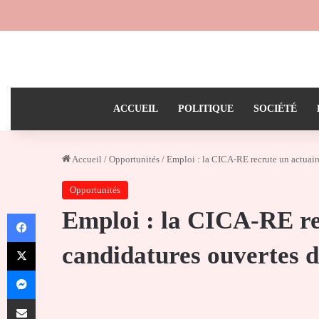
ACCUEIL
POLITIQUE
SOCIÉTÉ
Accueil
/
Opportunités
/
Emploi : la CICA-RE recrute un actuaire
Opportunités
Emploi : la CICA-RE rec
Facebook
X
candidatures ouvertes d
Messenger
Partager par email