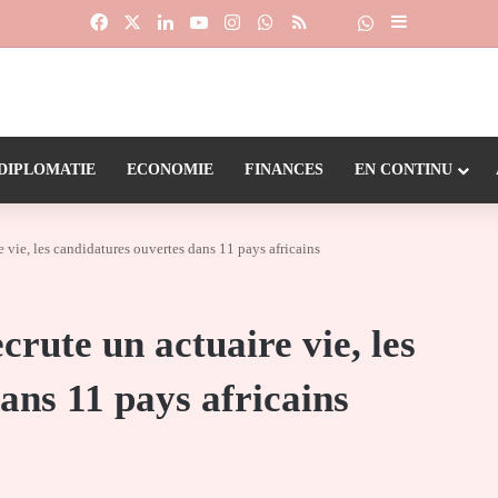
Facebook
X
Linkedin
YouTube
Instagram
WhatsApp
RSS
Suivre la chaîne
Dailymotion
Sidebar (barr
DIPLOMATIE
ECONOMIE
FINANCES
EN CONTINU
 vie, les candidatures ouvertes dans 11 pays africains
rute un actuaire vie, les
ans 11 pays africains