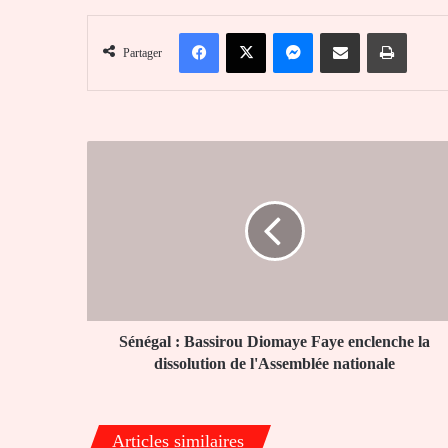
Facebook
X
Messenger
Partager par email
Imprim
Partager
Sénégal
:
Bassirou
Diomaye
Faye
enclenche
la
dissolution
de
l'Assemblée
Sénégal : Bassirou Diomaye Faye enclenche la
nationale
dissolution de l'Assemblée nationale
Articles similaires