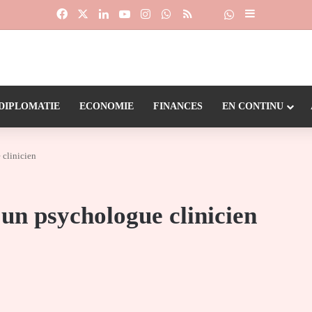
Facebook
X
Linkedin
YouTube
Instagram
WhatsApp
RSS
Suivre la chaîne
Dailymotion
Sidebar (barr
DIPLOMATIE
ECONOMIE
FINANCES
EN CONTINU
 clinicien
un psychologue clinicien