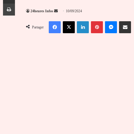
Imprimer
Envoyer
24heures Infos
10/09/2024
un
Facebook
X
Linkedin
Pinterest
Messenger
Partag
courriel
Partager