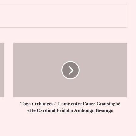
er
Togo
:
échanges
à
Lomé
entre
Faure
Gnassingbé
et
le
Togo : échanges à Lomé entre Faure Gnassingbé
Cardinal
et le Cardinal Fridolin Ambongo Besungu
Fridolin
Ambongo
Besungu