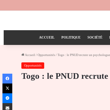
ACCUEIL
POLITIQUE
SOCIÉTÉ
Accueil
/
Opportunités
/
Togo : le PNUD recrute un psychologue
Opportunités
Togo : le PNUD recrute 
Facebook
X
Messenger
Partager par email