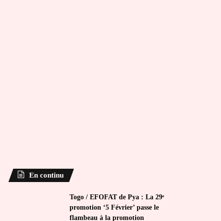
En continu
Togo / EFOFAT de Pya : La 29ᵉ
promotion ‘5 Février’ passe le
flambeau à la promotion