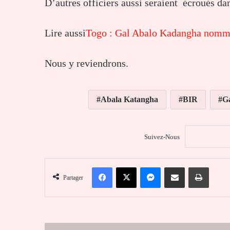
D’autres officiers aussi seraient écroués dan
Lire aussi
Togo : Gal Abalo Kadangha nomm
Nous y reviendrons.
Abala Katangha
BIR
Ga
Suivez-Nous
Facebook
X
Messenger
Partager par email
Imprim
Partager
Le