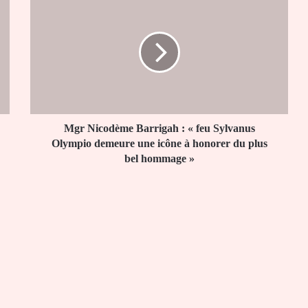
Nicodème
Barrigah :
« feu
Sylvanus
Olympio
demeure
une
icône
à
Mgr Nicodème Barrigah : « feu Sylvanus
honorer
Olympio demeure une icône à honorer du plus
du
bel hommage »
plus
bel
hommage »