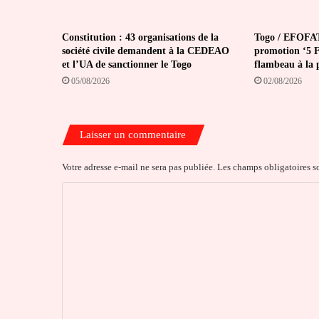
Constitution : 43 organisations de la
Togo / EFOFAT
société civile demandent à la CEDEAO
promotion ‘5 Fé
et l’UA de sanctionner le Togo
flambeau à la 
05/08/2026
02/08/2026
Laisser un commentaire
Votre adresse e-mail ne sera pas publiée.
Les champs obligatoires s
C
o
m
m
e
n