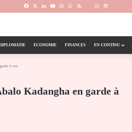
Facebook
X
Linkedin
YouTube
Instagram
WhatsApp
RSS
Suivre la chaîne
Dailymotion
Sidebar (barr
DIPLOMATIE
ECONOMIE
FINANCES
EN CONTINU
 garde à vue
 Abalo Kadangha en garde à