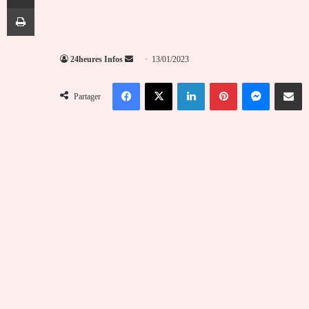
Imprimer
Envoyer
24heures Infos
13/01/2023
un
Facebook
X
Linkedin
Pinterest
Messenger
Partag
courriel
Partager