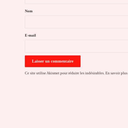
t
a
Nom
i
r
e
E-mail
*
Ce site utilise Akismet pour réduire les indésirables.
En savoir plus