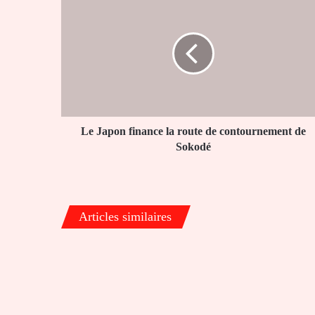
Japon
finance
la
route
de
contournement
de
Sokodé
Le Japon finance la route de contournement de
Sokodé
Articles similaires