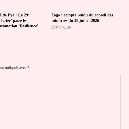
 de Pya : La 29ᵉ
Togo : compte rendu du conseil des
vrier’ passe le
ministres du 30 juillet 2026
promotion ‘Résilience’
31/07/2026
ont indiqués avec
*