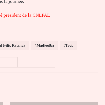
s la journée.
é président de la CNLPAL
l Félix Katanga
Madjoulba
Togo
er
Mgr