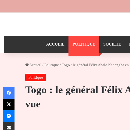
ACCUEIL
POLITIQUE
SOCIÉTÉ
Accueil
/
Politique
/
Togo : le général Félix Abalo Kadangha en
Politique
Togo : le général Félix
Facebook
X
vue
Messenger
Partager par email