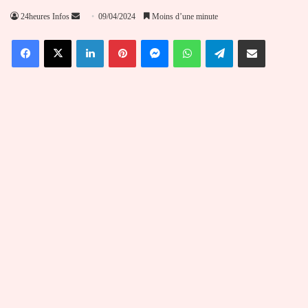
Envoyer
24heures Infos
09/04/2024
Moins d’une minute
un
Facebook
X
Linkedin
Pinterest
Messenger
WhatsApp
Telegram
Partager par email
courriel