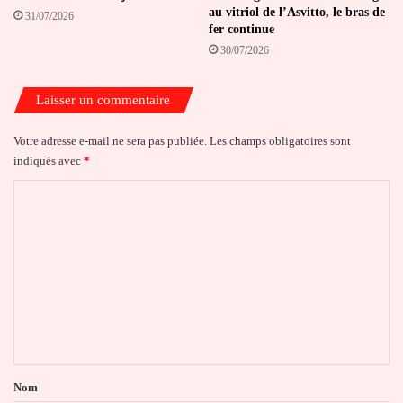
au vitriol de l’Asvitto, le bras de
31/07/2026
fer continue
30/07/2026
Laisser un commentaire
Votre adresse e-mail ne sera pas publiée.
Les champs obligatoires sont
indiqués avec
*
C
o
m
m
e
n
t
a
Nom