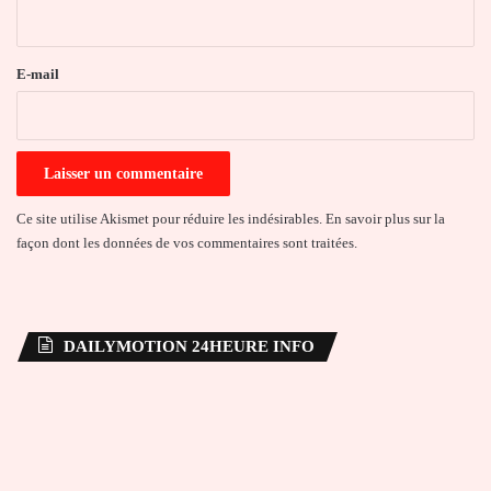
i
r
e
E-mail
*
Ce site utilise Akismet pour réduire les indésirables.
En savoir plus sur la
façon dont les données de vos commentaires sont traitées
.
DAILYMOTION 24HEURE INFO