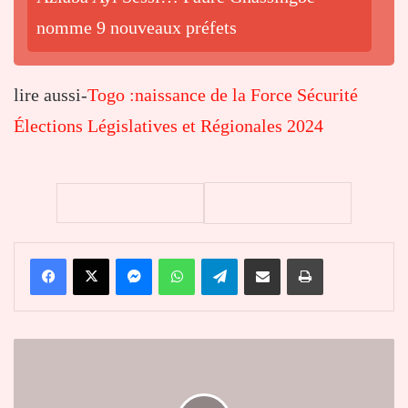
nomme 9 nouveaux préfets
lire aussi-
Togo :naissance de la Force Sécurité
Élections Législatives et Régionales 2024
Facebook
X
Messenger
WhatsApp
Telegram
Partager par email
Imprimer
Togo
:
le
journaliste