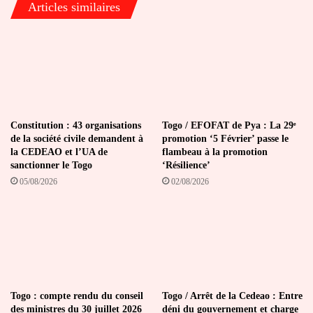
Articles similaires
Constitution : 43 organisations
Togo / EFOFAT de Pya : La 29ᵉ
de la société civile demandent à
promotion ‘5 Février’ passe le
la CEDEAO et l’UA de
flambeau à la promotion
sanctionner le Togo
‘Résilience’
05/08/2026
02/08/2026
Togo : compte rendu du conseil
Togo / Arrêt de la Cedeao : Entre
des ministres du 30 juillet 2026
déni du gouvernement et charge