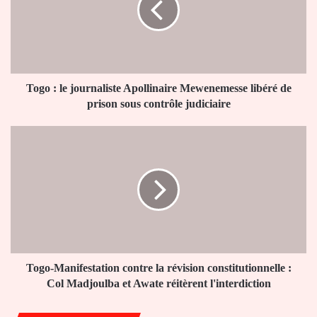
Apollinaire
Mewenemesse
libéré
de
prison
sous
Togo : le journaliste Apollinaire Mewenemesse libéré de
contrôle
prison sous contrôle judiciaire
judiciaire
Togo-
Manifestation
contre
la
révision
constitutionnelle
:
Col
Madjoulba
et
Togo-Manifestation contre la révision constitutionnelle :
Awate
Col Madjoulba et Awate réitèrent l'interdiction
réitèrent
l'interdiction