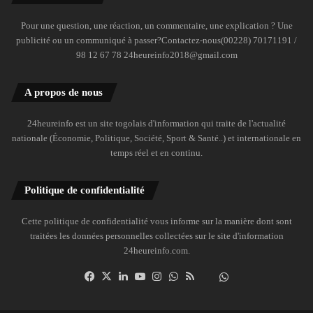
Pour une question, une réaction, un commentaire, une explication ? Une
publicité ou un communiqué à passer?Contactez-nous(00228) 70171191 /
98 12 67 78 24heureinfo2018@gmail.com
A propos de nous
24heureinfo est un site togolais d'information qui traite de l'actualité
nationale (Économie, Politique, Société, Sport & Santé..) et internationale en
temps réel et en continu.
Politique de confidentialité
Cette politique de confidentialité vous informe sur la manière dont sont
traitées les données personnelles collectées sur le site d'information
24heureinfo.com.
Facebook
X
Linkedin
YouTube
Instagram
WhatsApp
RSS
Dailymotion
Suivre
la
chaîne