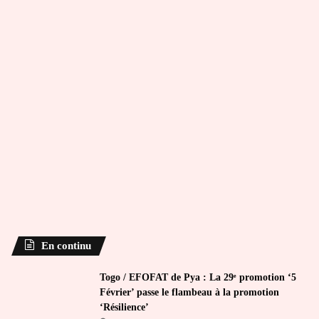
En continu
Togo / EFOFAT de Pya : La 29ᵉ promotion ‘5
Février’ passe le flambeau à la promotion
‘Résilience’