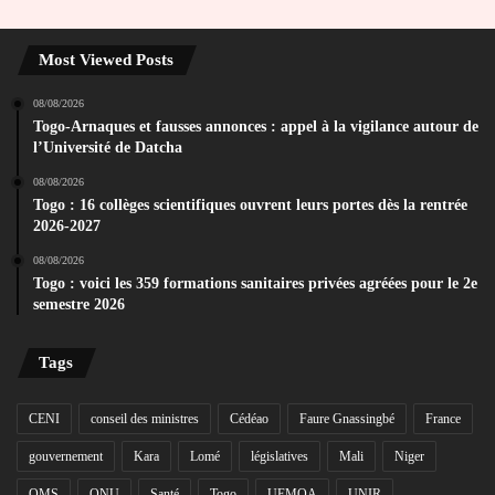
Most Viewed Posts
08/08/2026
Togo-Arnaques et fausses annonces : appel à la vigilance autour de
l’Université de Datcha
08/08/2026
Togo : 16 collèges scientifiques ouvrent leurs portes dès la rentrée
2026-2027
08/08/2026
Togo : voici les 359 formations sanitaires privées agréées pour le 2e
semestre 2026
Tags
CENI
conseil des ministres
Cédéao
Faure Gnassingbé
France
gouvernement
Kara
Lomé
législatives
Mali
Niger
OMS
ONU
Santé
Togo
UEMOA
UNIR