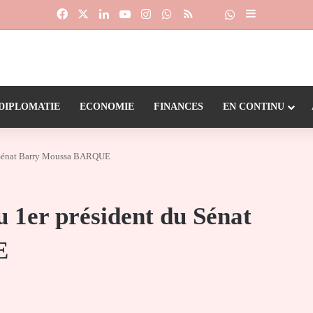
Facebook
X
Linkedin
YouTube
Instagram
WhatsApp
RSS
Suivre la chaîne
Dailymotion
Sidebar (barr
DIPLOMATIE
ECONOMIE
FINANCES
EN CONTINU
du Sénat Barry Moussa BARQUE
u 1er président du Sénat
E