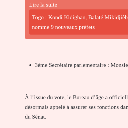
Lire la suite
Togo : Kondi Kidighan, Balaté Mikidjiè
nomme 9 nouveaux préfets
3ème Secrétaire parlementaire : Mo
À l’issue du vote, le Bureau d’âge a officie
désormais appelé à assurer ses fonctions dan
du Sénat.