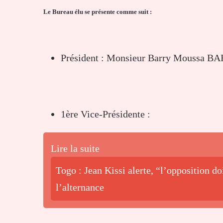
Le Bureau élu se présente comme suit :
Président : Monsieur Barry Moussa 
1ère Vice-Présidente :
Lire la suite
Togo : Jean Kissi alerte, “l’opposition do
l’alternance