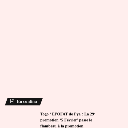
En continu
Togo / EFOFAT de Pya : La 29ᵉ
promotion ‘5 Février’ passe le
flambeau à la promotion