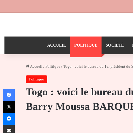
ACCUEIL
POLITIQUE
SOCIÉTÉ
Accueil
/
Politique
/
Togo : voici le bureau du 1er président 
Politique
Togo : voici le bureau d
Facebook
X
Barry Moussa BARQU
Messenger
Partager par email