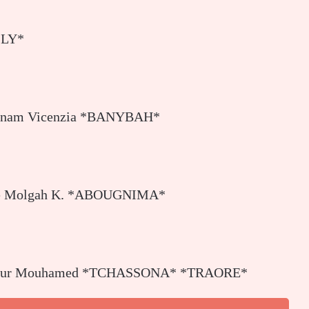
LLY*
yonam Vicenzia *BANYBAH*
dame Molgah K. *ABOUGNIMA*
onsieur Mouhamed *TCHASSONA* *TRAORE*