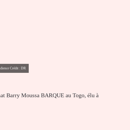
udience Crédit : DR
énat Barry Moussa BARQUE au Togo, élu à