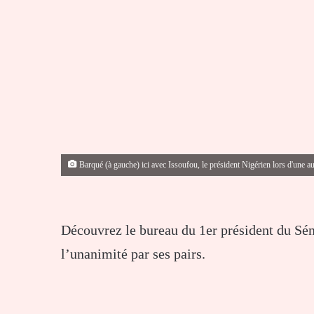
Barqué (à gauche) ici avec Issoufou, le président Nigérien lors d'une a
Découvrez le bureau du 1er président du S
l’unanimité par ses pairs.