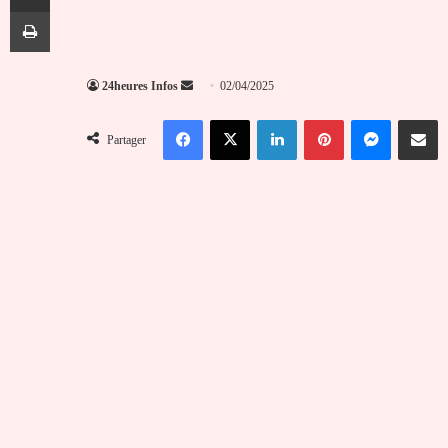
Imprimer
Envoyer
24heures Infos
02/04/2025
un
Facebook
X
Linkedin
Pinterest
Messenger
Partag
courriel
Partager