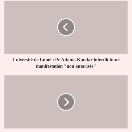
Université
de
Lomé
:
Pr
Adama
Kpodar
interdit
toute
manifestation
Université de Lomé : Pr Adama Kpodar interdit toute
"non
manifestation "non autorisée"
autorisée"
Togo
:
150
932
patients
reçus
en
consultation
en