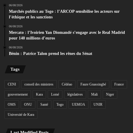
06/08/2026
Marchés publics au Togo : l’ARCOP sensibilise les acteurs sur
l’éthique et les sanctions
06/08/2026
Mercato : l’Ivoirien Yan Diomandé s’engage avec le Real Madrid
pour 140 millions d’euros
06/08/2026
Bénin : Patrice Talon prend les rênes du Sénat
Tags
CENI
conseil des ministres
Cédéao
Faure Gnassingbé
France
gouvernement
Kara
Lomé
législatives
Mali
Niger
OMS
ONU
Santé
Togo
UEMOA
UNIR
Université de Kara
Last Modified Posts