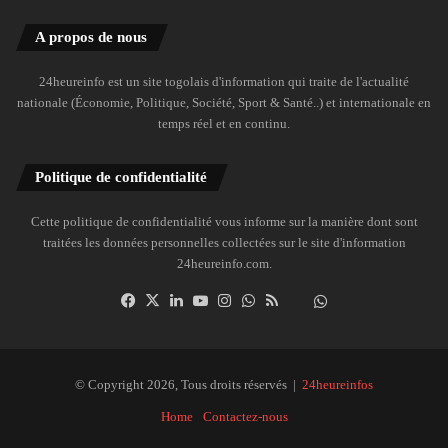
A propos de nous
24heureinfo est un site togolais d'information qui traite de l'actualité
nationale (Économie, Politique, Société, Sport & Santé..) et internationale en
temps réel et en continu.
Politique de confidentialité
Cette politique de confidentialité vous informe sur la manière dont sont
traitées les données personnelles collectées sur le site d'information
24heureinfo.com.
Facebook
X
Linkedin
YouTube
Instagram
WhatsApp
RSS
Dailymotion
Suivre
la
chaîne
24heureinfo
© Copyright 2026, Tous droits réservés |
24heureinfos
sur
Home
Contactez-nous
WhatsApp