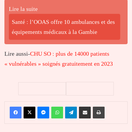
Lire la suite
Santé : l’OOAS offre 10 ambulances et des
équipements médicaux à la Gambie
Lire aussi-
CHU SO : plus de 14000 patients
« vulnérables » soignés gratuitement en 2023
Facebook
X
Messenger
WhatsApp
Telegram
Partager par email
Imprimer