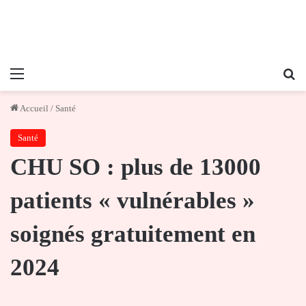
Menu
Re
Accueil
/
Santé
Santé
CHU SO : plus de 13000
patients « vulnérables »
soignés gratuitement en
2024