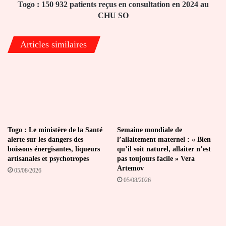
2024
Togo : 150 932 patients reçus en consultation en 2024 au
au
CHU SO
CHU
SO
Articles similaires
Togo : Le ministère de la Santé
Semaine mondiale de
alerte sur les dangers des
l’allaitement maternel : « Bien
boissons énergisantes, liqueurs
qu’il soit naturel, allaiter n’est
artisanales et psychotropes
pas toujours facile » Vera
Artemov
05/08/2026
05/08/2026