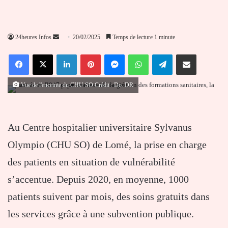
Envoyer
24heures Infos
20/02/2025
Temps de lecture 1 minute
un
Facebook
X
Linkedin
Pinterest
Messenger
WhatsApp
Telegram
Partager par email
courriel
Vue de l'enceinte du CHU SO Crédit : Do. DR
Au Centre hospitalier universitaire Sylvanus
Olympio (CHU SO) de Lomé, la prise en charge
des patients en situation de vulnérabilité
s’accentue. Depuis 2020, en moyenne, 1000
patients suivent par mois, des soins gratuits dans
les services grâce à une subvention publique.