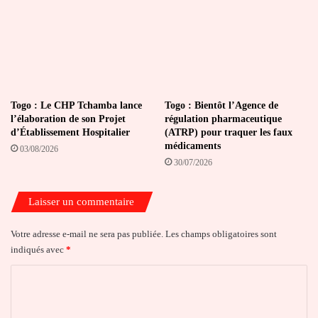
Togo : Le CHP Tchamba lance
Togo : Bientôt l’Agence de
l’élaboration de son Projet
régulation pharmaceutique
d’Établissement Hospitalier
(ATRP) pour traquer les faux
médicaments
03/08/2026
30/07/2026
Laisser un commentaire
Votre adresse e-mail ne sera pas publiée.
Les champs obligatoires sont
indiqués avec
*
C
o
m