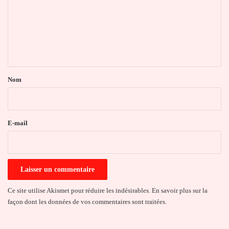
m
e
n
t
a
Nom
i
r
e
E-mail
*
Ce site utilise Akismet pour réduire les indésirables.
En savoir plus sur la
façon dont les données de vos commentaires sont traitées
.