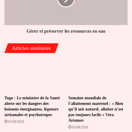
en
eau
Gérer et préserver les ressources en eau
Articles similaires
Togo : Le ministère de la Santé
Semaine mondiale de
alerte sur les dangers des
l’allaitement maternel : « Bien
boissons énergisantes, liqueurs
qu’il soit naturel, allaiter n’est
artisanales et psychotropes
pas toujours facile » Vera
Artemov
05/08/2026
05/08/2026