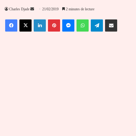
Envoyer
Charles Djade
21/02/2019
2 minutes de lecture
un
Facebook
X
Linkedin
Pinterest
Messenger
WhatsApp
Telegram
Partager par email
courriel