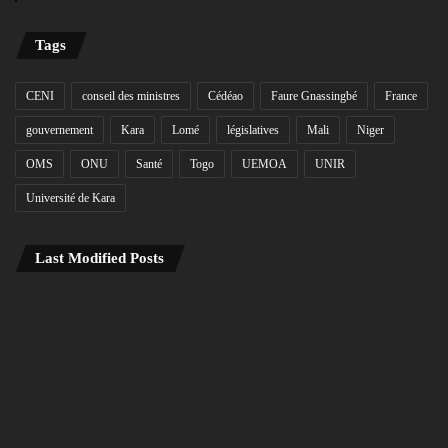
Tags
CENI
conseil des ministres
Cédéao
Faure Gnassingbé
France
gouvernement
Kara
Lomé
législatives
Mali
Niger
OMS
ONU
Santé
Togo
UEMOA
UNIR
Université de Kara
Last Modified Posts