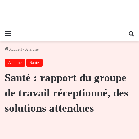
Menu
Re
Accueil
/
A la une
A la une
Santé
Santé : rapport du groupe
de travail réceptionné, des
solutions attendues