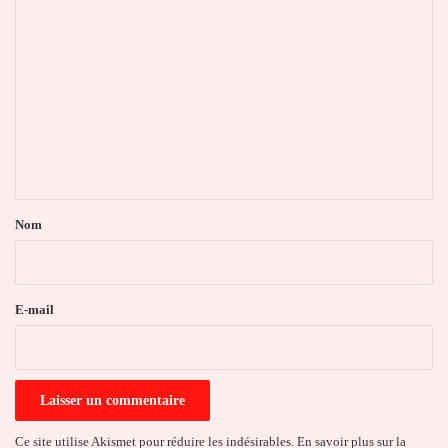
C
o
m
m
e
n
t
a
Nom
i
r
e
E-mail
*
Ce site utilise Akismet pour réduire les indésirables.
En savoir plus sur la