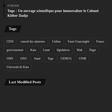
07/08/2026
Togo : Un ouvrage scientifique pour immortaliser le Colonel
Kléber Dadjo
Tags
CENI
conseil des ministres
Cédéao
Faure Gnassingbé
France
gouvernement
Kara
Lomé
législatives
Mali
Niger
OMS
ONU
Santé
Togo
UEMOA
UNIR
Université de Kara
Last Modified Posts