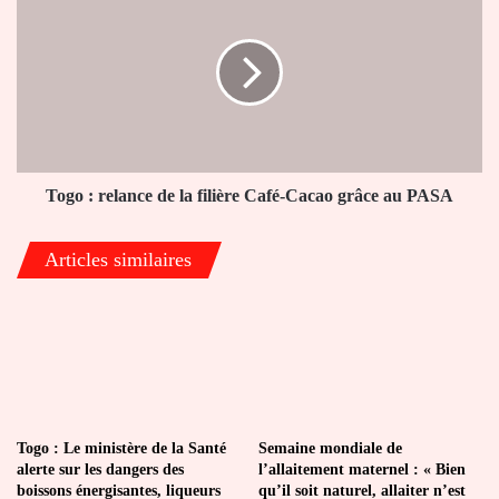
sa
:
commune
relance
de
la
filière
Café-
Cacao
grâce
au
Togo : relance de la filière Café-Cacao grâce au PASA
PASA
Articles similaires
Togo : Le ministère de la Santé
Semaine mondiale de
alerte sur les dangers des
l’allaitement maternel : « Bien
boissons énergisantes, liqueurs
qu’il soit naturel, allaiter n’est