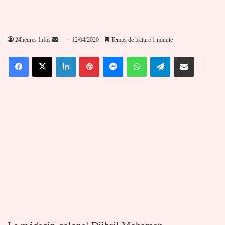
Envoyer
24heures Infos
12/04/2020
Temps de lecture 1 minute
un
Facebook
X
Linkedin
Pinterest
Messenger
WhatsApp
Telegram
Partager par email
courriel