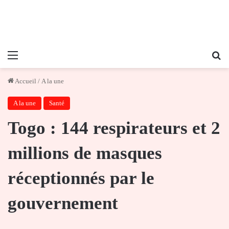
Menu
Re
Accueil
/
A la une
A la une
Santé
Togo : 144 respirateurs et 2
millions de masques
réceptionnés par le
gouvernement