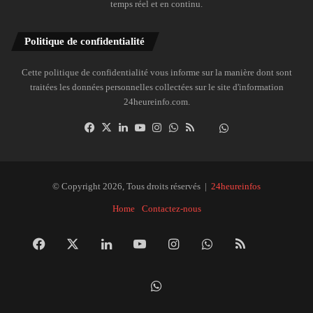
temps réel et en continu.
Politique de confidentialité
Cette politique de confidentialité vous informe sur la manière dont sont
traitées les données personnelles collectées sur le site d'information
24heureinfo.com.
Facebook
X
Linkedin
YouTube
Instagram
WhatsApp
RSS
Dailymotion
Suivre
la
chaîne
24heureinfo
© Copyright 2026, Tous droits réservés |
24heureinfos
sur
Home
Contactez-nous
WhatsApp
Facebook
X
Linkedin
YouTube
Instagram
WhatsApp
RSS
Dai
Suivre