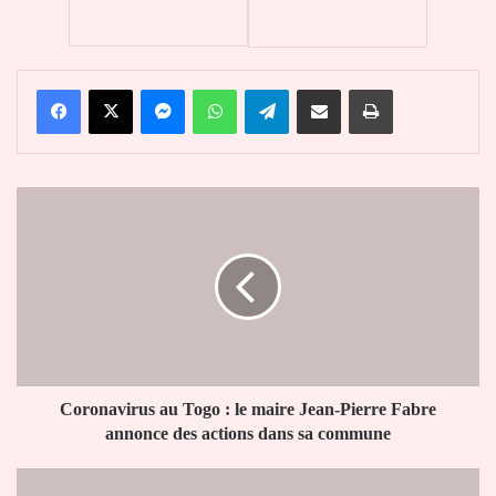
Facebook
X
Messenger
WhatsApp
Telegram
Partager par email
Imprimer
Coronavirus
au
Togo
:
le
maire
Jean-
Pierre
Fabre
annonce
Coronavirus au Togo : le maire Jean-Pierre Fabre
des
annonce des actions dans sa commune
actions
dans
Togo