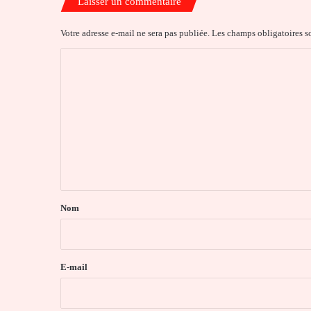
Laisser un commentaire
Votre adresse e-mail ne sera pas publiée.
Les champs obligatoires s
C
o
m
m
e
n
t
a
Nom
i
r
e
E-mail
*