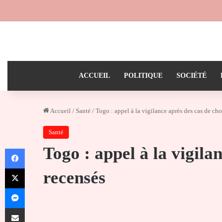
ACCUEIL
POLITIQUE
SOCIÉTÉ
Accueil
/
Santé
/
Togo : appel à la vigilance après des cas de cho
Santé
Togo : appel à la vigila
Facebook
X
recensés
Messenger
Partager par email