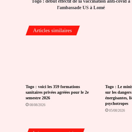
à
Togo : début effectif de la vaccination anti-covid à
l'ambassade
l'ambassade US à Lomé
US
à
Lomé
Articles similaires
Togo : voici les 359 formations
Togo : Le minis
sanitaires privées agréées pour le 2e
sur les dangers
semestre 2026
énergisantes, l
psychotropes
08/08/2026
05/08/2026