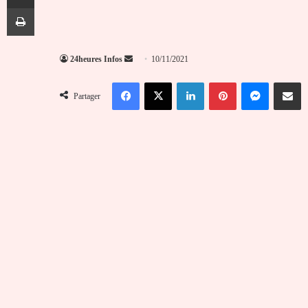
Imprimer
Envoyer
24heures Infos
10/11/2021
un
Facebook
X
Linkedin
Pinterest
Messenger
Partag
courriel
Partager