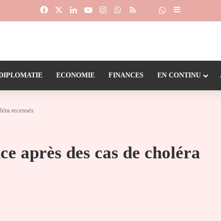
Facebook
X
Linkedin
YouTube
Instagram
WhatsApp
RSS
Suivre la chaîne
Dailymotion
Sidebar (barr
DIPLOMATIE
ECONOMIE
FINANCES
EN CONTINU
léra recensés
nce après des cas de choléra