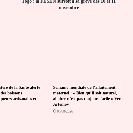
10
Togo : la FESEN sursoit à sa grève des 10 et 11
et
novembre
11
novembre
tère de la Santé alerte
Semaine mondiale de l’allaitement
 des boissons
maternel : « Bien qu’il soit naturel,
iqueurs artisanales et
allaiter n’est pas toujours facile » Vera
Artemov
05/08/2026