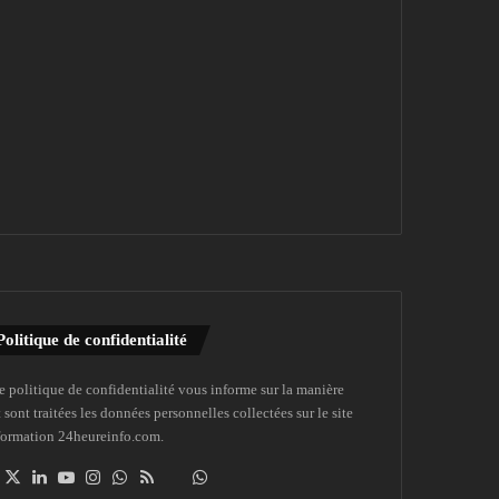
Politique de confidentialité
e politique de confidentialité vous informe sur la manière
 sont traitées les données personnelles collectées sur le site
formation 24heureinfo.com.
Facebook
X
Linkedin
YouTube
Instagram
WhatsApp
RSS
Dailymotion
Suivre