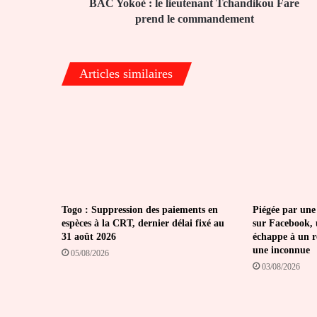
commandement
BAC Yokoè : le lieutenant Tchandikou Fare
prend le commandement
Articles similaires
Togo : Suppression des paiements en
Piégée par une
espèces à la CRT, dernier délai fixé au
sur Facebook, 
31 août 2026
échappe à un ré
une inconnue
05/08/2026
03/08/2026