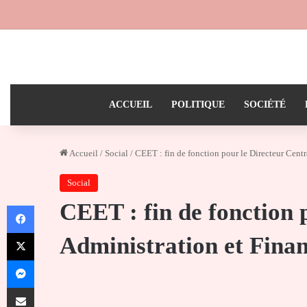
ACCUEIL
POLITIQUE
SOCIÉTÉ
Accueil
/
Social
/
CEET : fin de fonction pour le Directeur Cent
Social
CEET : fin de fonction 
Facebook
X
Administration et Fina
Messenger
Partager par email