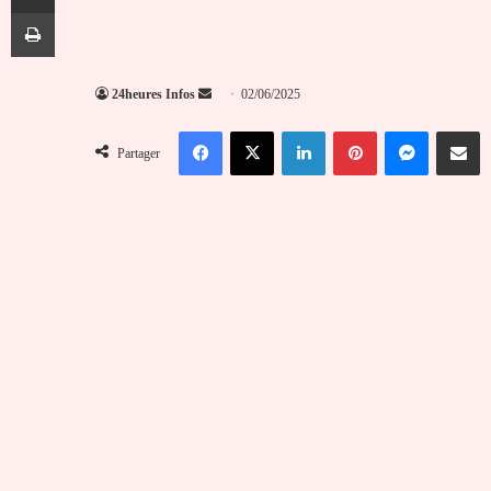
Imprimer
Envoyer
24heures Infos
02/06/2025
un
Facebook
X
Linkedin
Pinterest
Messenger
Partag
courriel
Partager