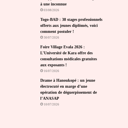
à une inconnue
03/08/2026
Togo-BAD : 38 stages professionnels
offerts aux jeunes diplômés, voici
comment postuler !
30/07/2026
Foire Village Evala 2026 :
L’Université de Kara offre des
consultations médicales gratuites
aux exposants !
16/07/2026
Drame à Hanoukopé : un jeune
électrocuté en marge d’une
opération de déguerpissement de
l’ANASAP
10/07/2026