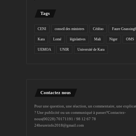
Tags
CENI
conseil des ministres
Cédéao
Faure Gnassing
Kara
Lomé
législatives
Mali
Niger
OMS
UEMOA
UNIR
Université de Kara
Contactez nous
Pour une question, une réaction, un commentaire, une explica
? Une publicité ou un communiqué à passer?Contactez-
nous(00228) 70171191 / 98 12 67 78
24heureinfo2018@gmail.com