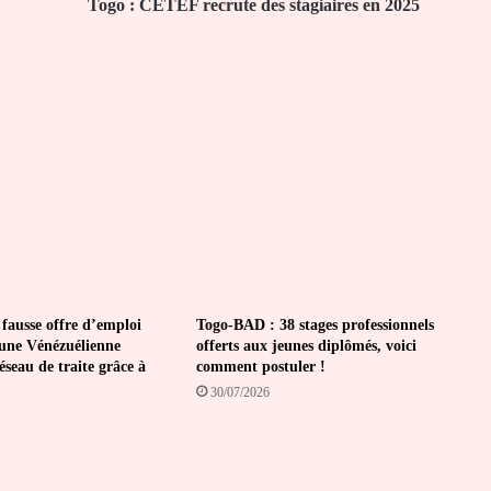
Togo : CETEF recrute des stagiaires en 2025
 fausse offre d’emploi
Togo-BAD : 38 stages professionnels
une Vénézuélienne
offerts aux jeunes diplômés, voici
seau de traite grâce à
comment postuler !
30/07/2026