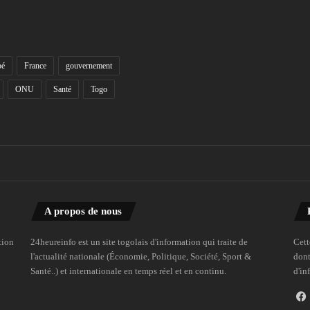
bé
France
gouvernement
ONU
Santé
Togo
A propos de nous
tion
24heureinfo est un site togolais d'information qui traite de
Cett
l'actualité nationale (Économie, Politique, Société, Sport &
dont
Santé..) et internationale en temps réel et en continu.
d'in