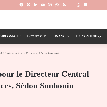
Facebook
X
Linkedin
YouTube
Instagram
WhatsApp
RSS
Suivre la chaîne
Dailymotion
Sidebar (barr
DIPLOMATIE
ECONOMIE
FINANCES
EN CONTINU
ral Administration et Finances, Sédou Sonhouin
pour le Directeur Central
nces, Sédou Sonhouin