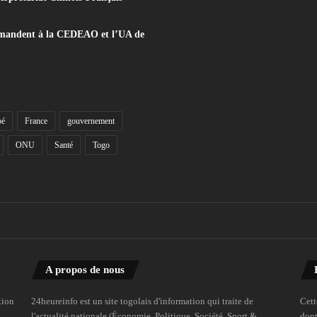
e demandent à la CEDEAO et l’UA de
bé
France
gouvernement
ONU
Santé
Togo
A propos de nous
tion
24heureinfo est un site togolais d'information qui traite de
Cett
l'actualité nationale (Économie, Politique, Société, Sport &
dont