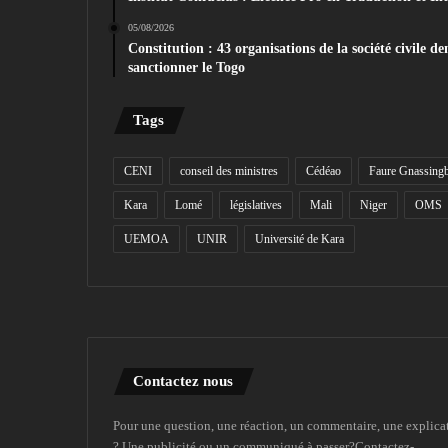
05/08/2026
Constitution : 43 organisations de la société civil
sanctionner le Togo
Tags
CENI
conseil des ministres
Cédéao
Faure Gnassing
Kara
Lomé
législatives
Mali
Niger
OMS
UEMOA
UNIR
Université de Kara
Contactez nous
Pour une question, une réaction, un commentaire, une explica
? Une publicité ou un communiqué à passer?Contactez-