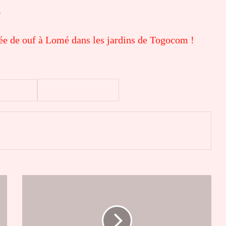
.
rée de ouf à Lomé dans les jardins de Togocom !
er
Nouvel
An
2025-
Faure
Gnassingbé