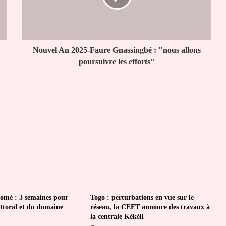
:
"nous
allons
poursuivre
les
Nouvel An 2025-Faure Gnassingbé : "nous allons
efforts"
poursuivre les efforts"
omé : 3 semaines pour
Togo : perturbations en vue sur le
ittoral et du domaine
réseau, la CEET annonce des travaux à
la centrale Kékéli