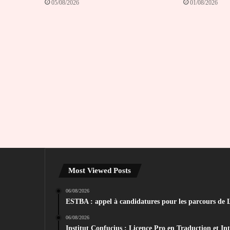
05/08/2026
01/08/2026
Most Viewed Posts
06/08/2026
ESTBA : appel à candidatures pour les parcours de L
06/08/2026
Institut Confucius : Licence Pro en Traduction et In