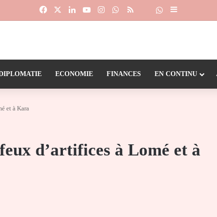
Facebook
X
Linkedin
YouTube
Instagram
WhatsApp
RSS
Suivre la chaîne
Dailymotion
Sidebar (barr
DIPLOMATIE
ECONOMIE
FINANCES
EN CONTINU
mé et à Kara
feux d’artifices à Lomé et à