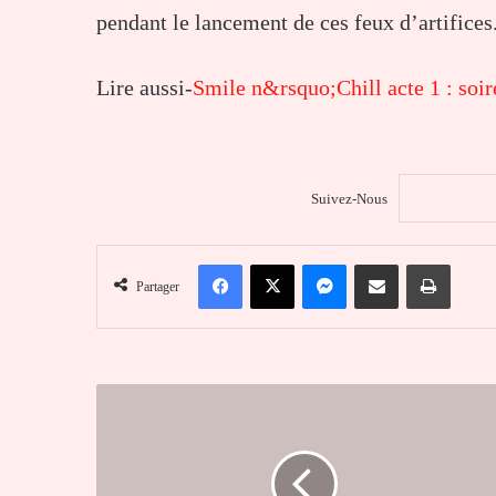
pendant le lancement de ces feux d’artifices
Lire aussi-
Smile n&rsquo;Chill acte 1 : soi
Suivez-Nous
Facebook
X
Messenger
Partager par email
Imprim
Partager
Avec
le
projet
SSEQCU,
la