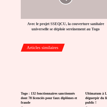
couverture
sanitaire
universelle
se
déploie
Avec le projet SSEQCU, la couverture sanitaire
sereinement
universelle se déploie sereinement au Togo
au
Togo
Articles similaires
Togo : 132 fonctionnaires sanctionnés
Ultimatum à L
dont 78 licenciés pour faux diplômes et
déguerpir du l
fraude
public !