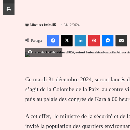
Imprimer
Envoyer
24heures Infos
31/12/2024
un
Facebook
X
Linkedin
Pinterest
Messenger
Partag
courriel
Partager
illustration crédit dr
Ce mardi 31 décembre 2024, seront lancés des
s’agit de la Colombe de la Paix au centre v
puis au palais des congrès de Kara à 00 heu
A cet effet, le ministre de la sécurité et de
invité la population des quartiers environnan