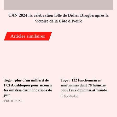
contre
Drogba
la
après
RDC
la
CAN 2024 :la célébration folle de Didier Drogba après la
victoire
victoire de la Côte d'Ivoire
de
la
Articles similaires
Côte
d'Ivoire
Togo : plus d’un milliard de
Togo : 132 fonctionnaires
FCFA débloqués pour secourir
sanctionnés dont 78 licenciés
les sinistrés des inondations de
pour faux diplômes et fraude
juin
05/08/2026
07/08/2026