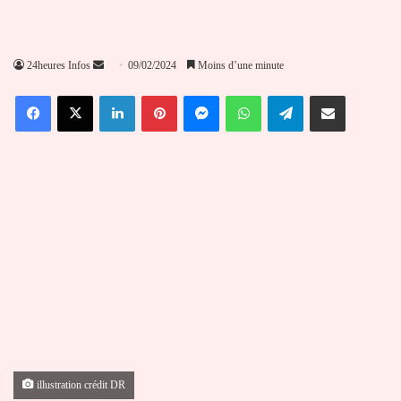
Envoyer
24heures Infos
09/02/2024
Moins d’une minute
un
Facebook
X
Linkedin
Pinterest
Messenger
WhatsApp
Telegram
Partager par email
courriel
illustration crédit DR