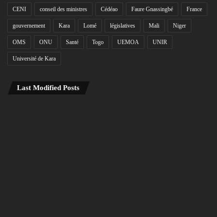
CENI
conseil des ministres
Cédéao
Faure Gnassingbé
France
gouvernement
Kara
Lomé
législatives
Mali
Niger
OMS
ONU
Santé
Togo
UEMOA
UNIR
Université de Kara
Last Modified Posts