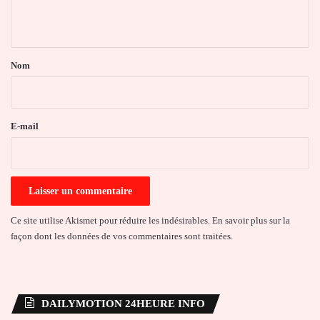
n
t
a
Nom
i
r
e
E-mail
*
Ce site utilise Akismet pour réduire les indésirables.
En savoir plus sur la
façon dont les données de vos commentaires sont traitées
.
DAILYMOTION 24HEURE INFO