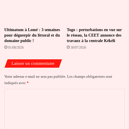
Ultimatum à Lomé : 3 semaines
Togo : perturbations en vue sur
pour déguerpir du littoral et du
le réseau, la CEET annonce des
domaine public !
travaux à la centrale Kékéli
01/08/2026
30/07/2026
Laisser un commentaire
Votre adresse e-mail ne sera pas publiée.
Les champs obligatoires sont
indiqués avec
*
C
o
m
m
e