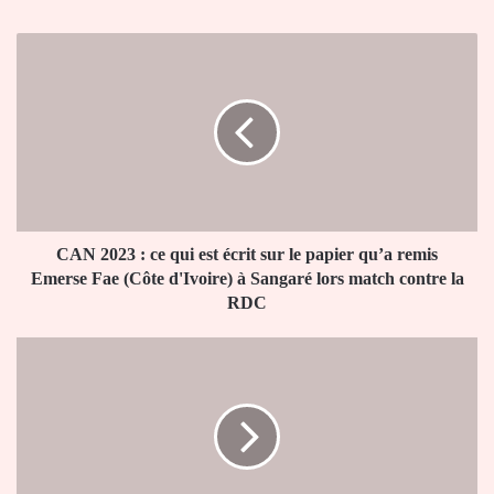
CAN
2023
:
ce
qui
est
écrit
sur
le
papier
CAN 2023 : ce qui est écrit sur le papier qu’a remis
qu’a
Emerse Fae (Côte d'Ivoire) à Sangaré lors match contre la
remis
RDC
Emerse
Fae
CAN
(Côte
2024
d'Ivoire)
:la
à
célébration
Sangaré
folle
lors
de
match
Didier