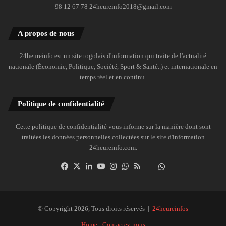
98 12 67 78 24heureinfo2018@gmail.com
A propos de nous
24heureinfo est un site togolais d'information qui traite de l'actualité
nationale (Économie, Politique, Société, Sport & Santé..) et internationale en
temps réel et en continu.
Politique de confidentialité
Cette politique de confidentialité vous informe sur la manière dont sont
traitées les données personnelles collectées sur le site d'information
24heureinfo.com.
Facebook
X
Linkedin
YouTube
Instagram
WhatsApp
RSS
Dailymotion
Suivre
la
chaîne
24heureinfo
© Copyright 2026, Tous droits réservés |
24heureinfos
sur
Home
Contactez-nous