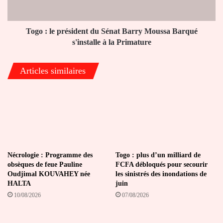
Moussa
Barqué
s'installe
Togo : le président du Sénat Barry Moussa Barqué
à
s'installe à la Primature
la
Primature
Articles similaires
Nécrologie : Programme des
Togo : plus d’un milliard de
obsèques de feue Pauline
FCFA débloqués pour secourir
Oudjimal KOUVAHEY née
les sinistrés des inondations de
HALTA
juin
10/08/2026
07/08/2026