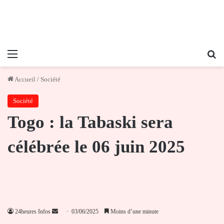
Menu
Re
Accueil
/
Société
Société
Togo : la Tabaski sera
célébrée le 06 juin 2025
Envoyer
24heures Infos
03/06/2025
Moins d’une minute
un