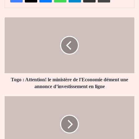
Togo
:
Attention!
le
ministère
de
l'Economie
dément
une
annonce
Togo : Attention! le ministère de l'Economie dément une
d’investissement
annonce d’investissement en ligne
en
ligne
Togo
:
le
président
du
Sénat
Barry