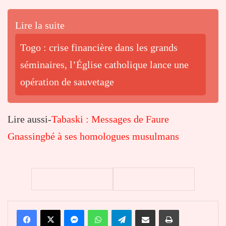
Lire la suite
Togo : crise financière dans les grands
séminaires, l’Église catholique lance une
opération de sauvetage
Lire aussi-
Tabaski : Messages de Faure
Gnassingbé à ses homologues musulmans
Facebook
X
Messenger
WhatsApp
Telegram
Partager par email
Imprimer