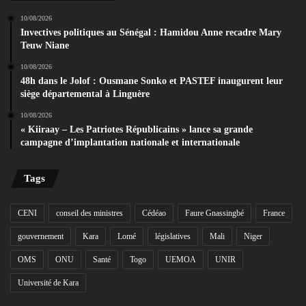
10/08/2026
Invectives politiques au Sénégal : Hamidou Anne recadre Mary
Teuw Niane
10/08/2026
48h dans le Jolof : Ousmane Sonko et PASTEF inaugurent leur
siège départemental à Linguère
10/08/2026
« Kiiraay – Les Patriotes Républicains » lance sa grande
campagne d’implantation nationale et internationale
Tags
CENI
conseil des ministres
Cédéao
Faure Gnassingbé
France
gouvernement
Kara
Lomé
législatives
Mali
Niger
OMS
ONU
Santé
Togo
UEMOA
UNIR
Université de Kara