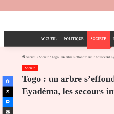
ACCUEIL
POLITIQUE
SOCIÉTÉ
Accueil
/
Société
/
Togo : un arbre s’effondre sur le boulevard 
Société
Togo : un arbre s’effon
Facebook
X
Eyadéma, les secours i
Messenger
Partager par email