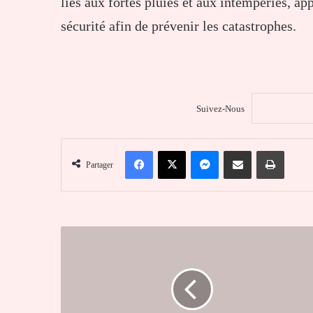
liés aux fortes pluies et aux intempéries, ap
sécurité afin de prévenir les catastrophes.
Suivez-Nous
Facebook
X
Messenger
Partager par email
Imprim
Partager
Savanes
:
le
PURS
renforce
le