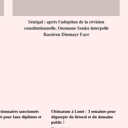
révision
constitutionnelle,
Ousmane
Sonko
Sénégal : après l'adoption de la révision
interpelle
constitutionnelle, Ousmane Sonko interpelle
Bassirou
Bassirou Diomaye Faye
Diomaye
Faye
ctionnaires sanctionnés
Ultimatum à Lomé : 3 semaines pour
és pour faux diplômes et
déguerpir du littoral et du domaine
public !