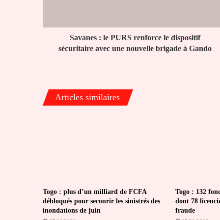
dispositif
sécuritaire
avec
une
Savanes : le PURS renforce le dispositif
nouvelle
sécuritaire avec une nouvelle brigade à Gando
brigade
à
Gando
Articles similaires
Togo : plus d’un milliard de FCFA
Togo : 132 fon
débloqués pour secourir les sinistrés des
dont 78 licenci
inondations de juin
fraude