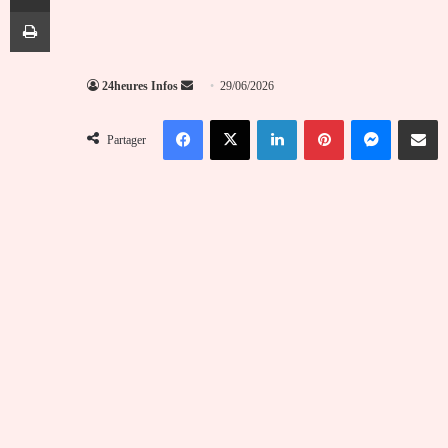
Imprimer
Envoyer
24heures Infos
29/06/2026
un
Facebook
X
Linkedin
Pinterest
Messenger
Partag
courriel
Partager