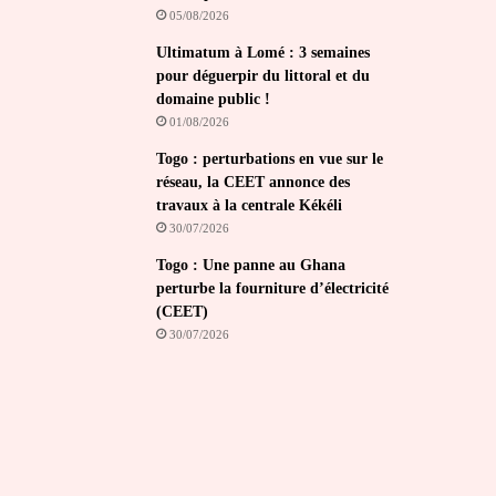
05/08/2026
Ultimatum à Lomé : 3 semaines
pour déguerpir du littoral et du
domaine public !
01/08/2026
Togo : perturbations en vue sur le
réseau, la CEET annonce des
travaux à la centrale Kékéli
30/07/2026
Togo : Une panne au Ghana
perturbe la fourniture d’électricité
(CEET)
30/07/2026