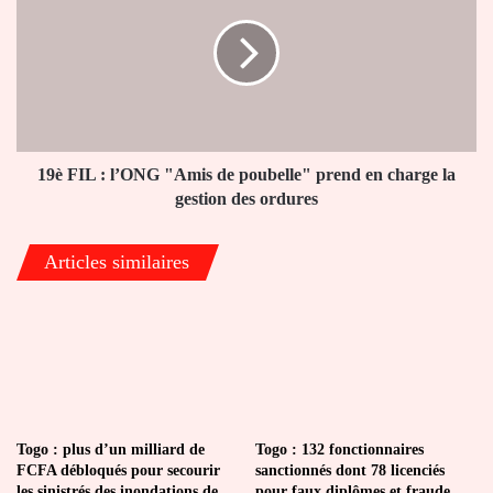
:
l’ONG
"Amis
de
poubelle"
prend
en
charge
19è FIL : l’ONG "Amis de poubelle" prend en charge la
la
gestion des ordures
gestion
des
Articles similaires
ordures
Togo : plus d’un milliard de
Togo : 132 fonctionnaires
FCFA débloqués pour secourir
sanctionnés dont 78 licenciés
les sinistrés des inondations de
pour faux diplômes et fraude