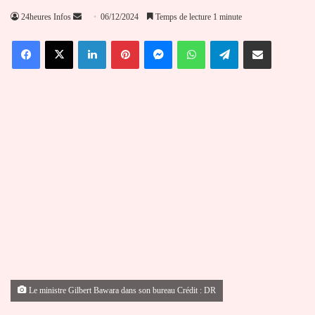
Envoyer
24heures Infos
06/12/2024
Temps de lecture 1 minute
un
Facebook
X
Linkedin
Pinterest
Messenger
WhatsApp
Telegram
Partager par email
courriel
Le ministre Gilbert Bawara dans son bureau Crédit : DR