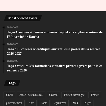
Most Viewed Posts
08/08/2026
Togo-Arnaques et fausses annonces : appel à la vigilance autour de
l’Université de Datcha
08/08/2026
Togo : 16 collèges scientifiques ouvrent leurs portes dès la rentrée
2026-2027
08/08/2026
Togo : voici les 359 formations sanitaires privées agréées pour le 2e
semestre 2026
Tags
CENI
conseil des ministres
Cédéao
Faure Gnassingbé
France
gouvernement
Kara
Lomé
législatives
Mali
Niger