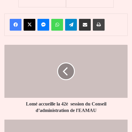
Facebook
X
Messenger
WhatsApp
Telegram
Partager par email
Imprimer
Lomé
accueille
la
42è session
du
Conseil
d’administration de
l'EAMAU
Lomé accueille la 42è session du Conseil
d’administration de l'EAMAU
19è
FIL