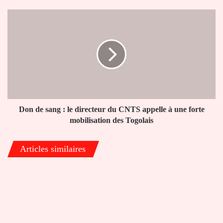
Kara
prête
Don
pour
de
le
sang
grand
:
rendez-
le
vous
directeur
culturel
du
CNTS
appelle
à
Don de sang : le directeur du CNTS appelle à une forte
une
mobilisation des Togolais
forte
mobilisation
Articles similaires
des
Togolais