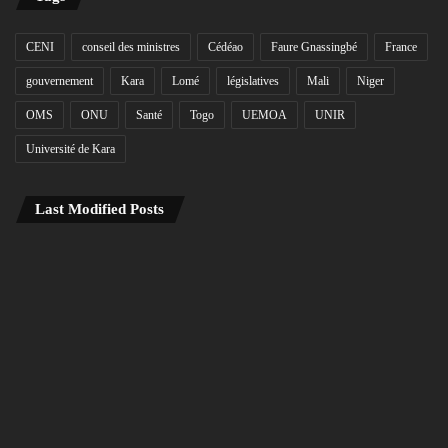
CENI
conseil des ministres
Cédéao
Faure Gnassingbé
France
gouvernement
Kara
Lomé
législatives
Mali
Niger
OMS
ONU
Santé
Togo
UEMOA
UNIR
Université de Kara
Last Modified Posts