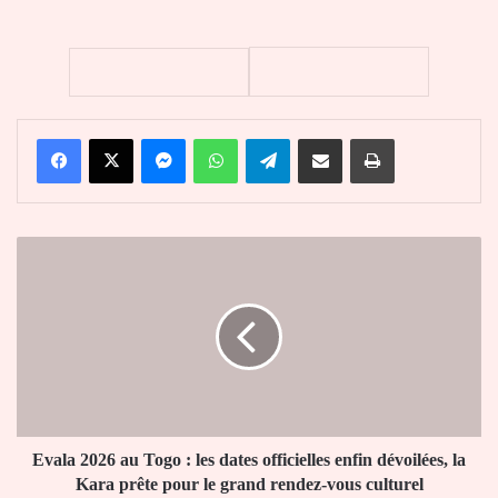
Facebook
X
Messenger
WhatsApp
Telegram
Partager par email
Imprimer
Evala
2026
au
Togo
:
les
dates
officielles
enfin
dévoilées,
Evala 2026 au Togo : les dates officielles enfin dévoilées, la
la
Kara prête pour le grand rendez-vous culturel