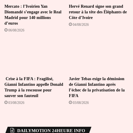
Mercato : l’Ivoirien Yan
Hervé Renard signe son grand
Diomandé s’engage avec le Real
retour à la tête des Éléphants de
Madrid pour 140 millions
Côte d’Ivoire
d’euros
04/08/2026
06/08/2026
Crise à la FIFA : Fragilisé,
Javier Tebas exige la démission
Gianni Infantino appelle Donald
de Gianni Infantino après
Trump à la rescousse pour
l’échec de la privatisation de la
sauver son fauteuil
FIFA
03/08/2026
03/08/2026
DAILYMOTION 24HEURE INFO