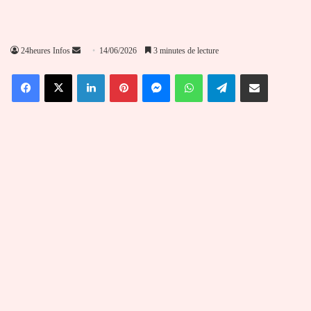
Envoyer
24heures Infos
14/06/2026
3 minutes de lecture
un
Facebook
X
Linkedin
Pinterest
Messenger
WhatsApp
Telegram
Partager par email
courriel