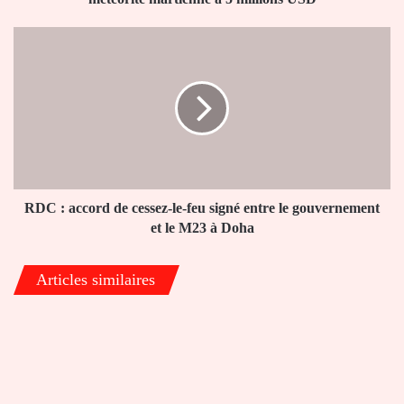
à
5
RDC
millions
:
USD
accord
de
cessez-
le-
feu
signé
entre
le
RDC : accord de cessez-le-feu signé entre le gouvernement
gouvernement
et le M23 à Doha
et
le
Articles similaires
M23
à
Doha