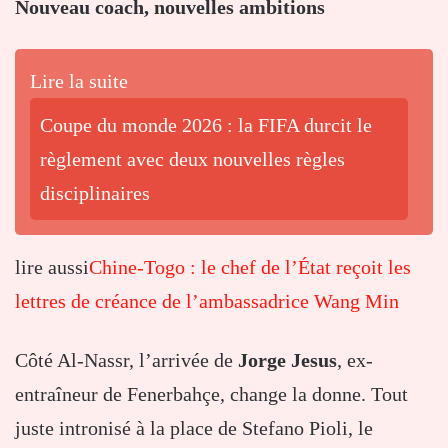
Nouveau coach, nouvelles ambitions
Lire la suite
Coupe du monde 2026 : la FIFA durcit le
règlement avec deux nouvelles règles
disciplinaires
lire aussi
Chine-Togo : le chef de l’État reçoit les
lettres de créance de l’ambassadrice Wang Min
Côté Al-Nassr, l’arrivée de
Jorge Jesus
, ex-
entraîneur de Fenerbahçe, change la donne. Tout
juste intronisé à la place de Stefano Pioli, le