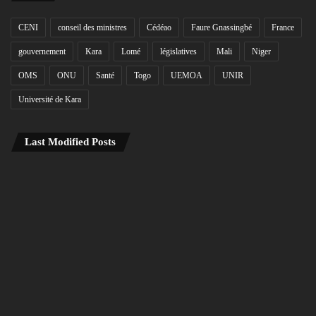
CENI
conseil des ministres
Cédéao
Faure Gnassingbé
France
gouvernement
Kara
Lomé
législatives
Mali
Niger
OMS
ONU
Santé
Togo
UEMOA
UNIR
Université de Kara
Last Modified Posts