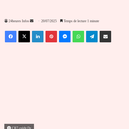
Envoyer
24heures Infos
20/07/2025
Temps de lecture 1 minute
un
Facebook
X
Linkedin
Pinterest
Messenger
WhatsApp
Telegram
Partager par email
courriel
CR7 crédit Dr