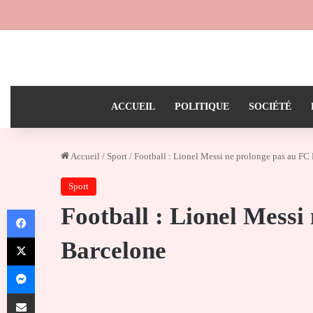
ACCUEIL
POLITIQUE
SOCIÉTÉ
Accueil
/
Sport
/
Football : Lionel Messi ne prolonge pas au FC
Sport
Football : Lionel Messi
Facebook
X
Barcelone
Messenger
Partager par email