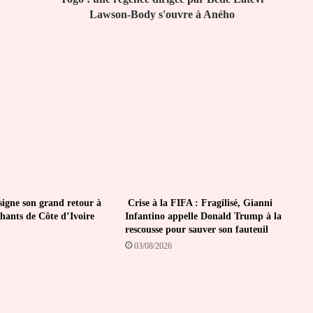
s'ouvre
Lawson-Body s'ouvre à Aného
à
Aného
igne son grand retour à
Crise à la FIFA : Fragilisé, Gianni
phants de Côte d’Ivoire
Infantino appelle Donald Trump à la
rescousse pour sauver son fauteuil
03/08/2026