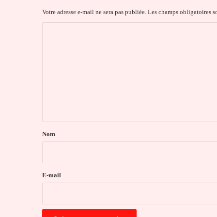
Votre adresse e-mail ne sera pas publiée.
Les champs obligatoires s
C
o
m
m
e
n
t
a
Nom
i
r
e
E-mail
*