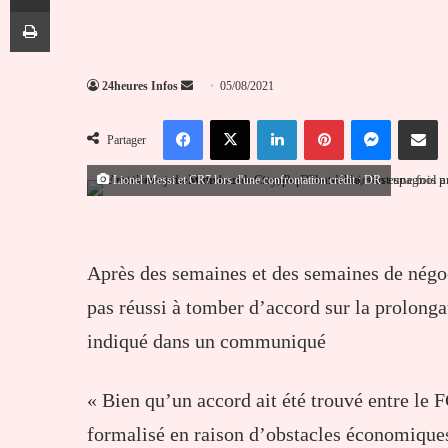
Imprimer
Envoyer
24heures Infos
05/08/2021
un
Facebook
X
Linkedin
Pinterest
Messenger
Partag
courriel
Partager
Lionel Messi et CR7 lors d'une confrontation crédit : DR
Après des semaines et des semaines de négo
pas réussi à tomber d’accord sur la prolong
indiqué dans un communiqué
« Bien qu’un accord ait été trouvé entre le 
formalisé en raison d’obstacles économiques 