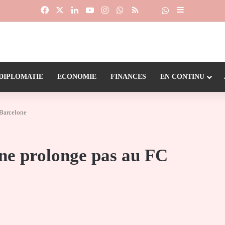
Facebook
X
Linkedin
YouTube
Instagram
WhatsApp
RSS
Suivre la chaîne
Dailymotion
Sidebar (barr
DIPLOMATIE
ECONOMIE
FINANCES
EN CONTINU
 Barcelone
 ne prolonge pas au FC