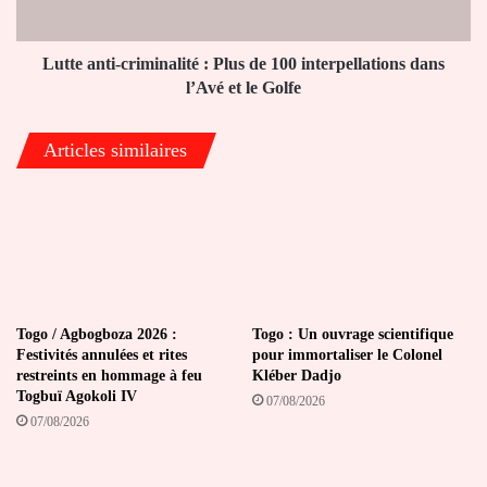
interpellations
dans
l’Avé
Lutte anti-criminalité : Plus de 100 interpellations dans
et
l’Avé et le Golfe
le
Golfe
Articles similaires
Togo / Agbogboza 2026 :
Togo : Un ouvrage scientifique
Festivités annulées et rites
pour immortaliser le Colonel
restreints en hommage à feu
Kléber Dadjo
Togbuï Agokoli IV
07/08/2026
07/08/2026