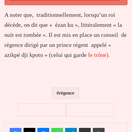
A noter que, traditionnellement, lorsqu’un roi
décède, on dit que « ézan ku », littéralement « la
nuit est tombée ». Il est mis en place un conseil de
régence dirigé par un prince régent appelé «
azikpé dji kpoto » (celui qui garde
le trône).
régence
Facebook
X
Messenger
WhatsApp
Telegram
Partager par email
Imprimer