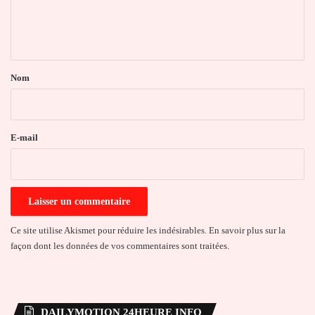
e
n
t
a
Nom
i
r
e
E-mail
*
Ce site utilise Akismet pour réduire les indésirables.
En savoir plus sur la
façon dont les données de vos commentaires sont traitées
.
DAILYMOTION 24HEURE INFO