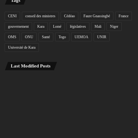
Tags
CENI
conseil des ministres
Cédéao
Faure Gnassingbé
France
gouvernement
Kara
Lomé
législatives
Mali
Niger
OMS
ONU
Santé
Togo
UEMOA
UNIR
Université de Kara
Last Modified Posts