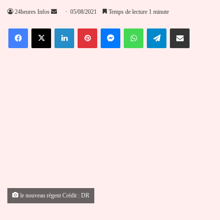
Envoyer
24heures Infos
05/08/2021
Temps de lecture 1 minute
un
Facebook
X
Linkedin
Pinterest
Messenger
WhatsApp
Telegram
Partager par email
courriel
le nouveau régent Crédit : DR