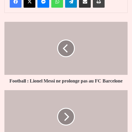
Football
:
Lionel
Messi
ne
prolonge
pas
au
FC
Barcelone
Football : Lionel Messi ne prolonge pas au FC Barcelone
Lutte
anti-
criminalité
:
Plus
de
100