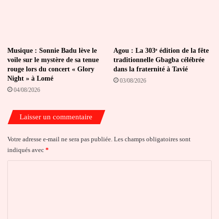
Musique : Sonnie Badu lève le
Agou : La 303ᵉ édition de la fête
voile sur le mystère de sa tenue
traditionnelle Gbagba célébrée
rouge lors du concert « Glory
dans la fraternité à Tavié
Night » à Lomé
03/08/2026
04/08/2026
Laisser un commentaire
Votre adresse e-mail ne sera pas publiée.
Les champs obligatoires sont
indiqués avec
*
C
o
m
m