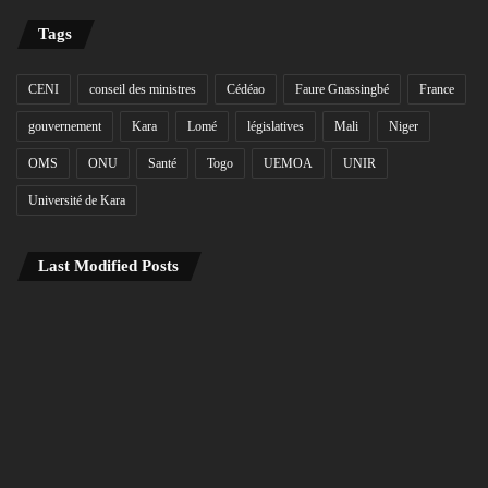
Tags
CENI
conseil des ministres
Cédéao
Faure Gnassingbé
France
gouvernement
Kara
Lomé
législatives
Mali
Niger
OMS
ONU
Santé
Togo
UEMOA
UNIR
Université de Kara
Last Modified Posts