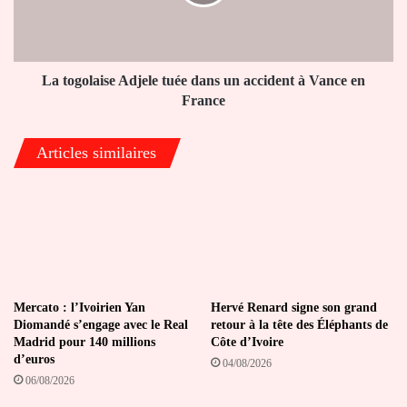
un
accident
à
Vance
en
La togolaise Adjele tuée dans un accident à Vance en
France
France
Articles similaires
Mercato : l’Ivoirien Yan
Hervé Renard signe son grand
Diomandé s’engage avec le Real
retour à la tête des Éléphants de
Madrid pour 140 millions
Côte d’Ivoire
d’euros
04/08/2026
06/08/2026