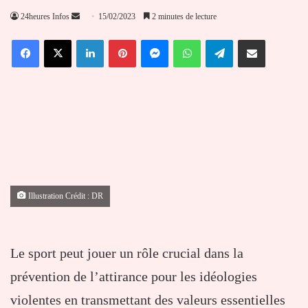
Envoyer
24heures Infos
15/02/2023
2 minutes de lecture
un
Facebook
X
Linkedin
Pinterest
Messenger
WhatsApp
Telegram
Partager par email
courriel
Illustration Crédit : DR
Le sport peut jouer un rôle crucial dans la
prévention de l’attirance pour les idéologies
violentes en transmettant des valeurs essentielles