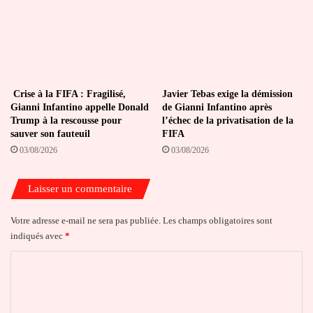
Crise à la FIFA : Fragilisé,
Javier Tebas exige la démission
Gianni Infantino appelle Donald
de Gianni Infantino après
Trump à la rescousse pour
l’échec de la privatisation de la
sauver son fauteuil
FIFA
03/08/2026
03/08/2026
Laisser un commentaire
Votre adresse e-mail ne sera pas publiée.
Les champs obligatoires sont
indiqués avec
*
C
o
m