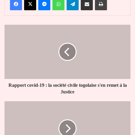
Rapport
covid-
19
:
la
société
civile
togolaise
s'en
remet
Rapport covid-19 : la société civile togolaise s'en remet à la
à
Justice
la
Justice
La
togolaise
Adjele
tuée
dans