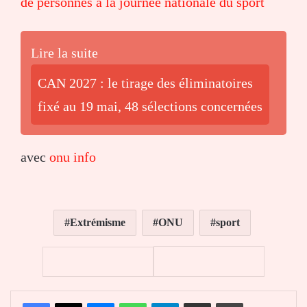
de personnes à la journée nationale du sport
Lire la suite
CAN 2027 : le tirage des éliminatoires
fixé au 19 mai, 48 sélections concernées
avec
onu info
Extrémisme
ONU
sport
Facebook
X
Messenger
WhatsApp
Telegram
Partager par email
Imprimer