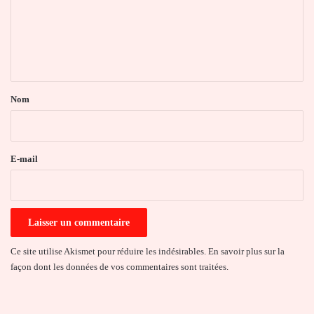
m
e
n
t
a
Nom
i
r
e
E-mail
*
Ce site utilise Akismet pour réduire les indésirables.
En savoir plus sur la
façon dont les données de vos commentaires sont traitées
.