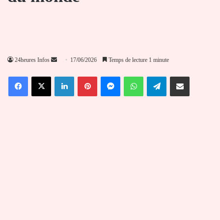
Envoyer
24heures Infos
17/06/2026
Temps de lecture 1 minute
un
Facebook
X
Linkedin
Pinterest
Messenger
WhatsApp
Telegram
Partager par email
courriel