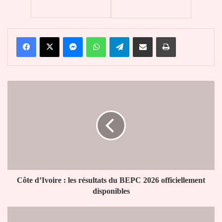
Facebook
X
Messenger
WhatsApp
Telegram
Partager par email
Imprimer
Côte
d’Ivoire
:
les
résultats
du
BEPC
2026
officiellement
disponibles
Côte d’Ivoire : les résultats du BEPC 2026 officiellement
disponibles
Mondial
2026