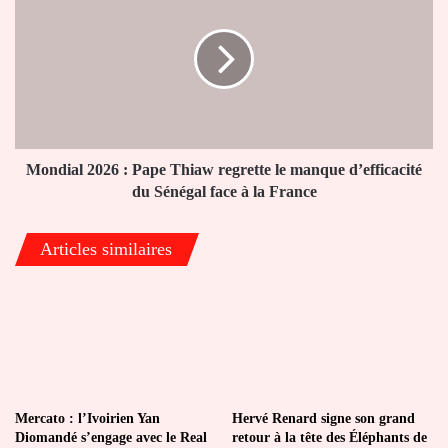
:
Pape
Thiaw
regrette
le
manque
d’efficacité
du
Mondial 2026 : Pape Thiaw regrette le manque d’efficacité
Sénégal
du Sénégal face à la France
face
à
Articles similaires
la
France
Mercato : l’Ivoirien Yan
Hervé Renard signe son grand
Diomandé s’engage avec le Real
retour à la tête des Éléphants de