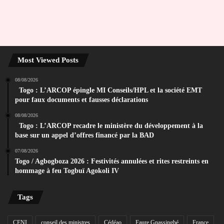
Most Viewed Posts
08/08/2026
Togo : L’ARCOP épingle MI Conseils/HPL et la société EMT
pour faux documents et fausses déclarations
08/08/2026
Togo : L’ARCOP recadre le ministère du développement à la
base sur un appel d’offres financé par la BAD
07/08/2026
Togo / Agbogboza 2026 : Festivités annulées et rites restreints en
hommage à feu Togbuï Agokoli IV
Tags
CENI
conseil des ministres
Cédéao
Faure Gnassingbé
France