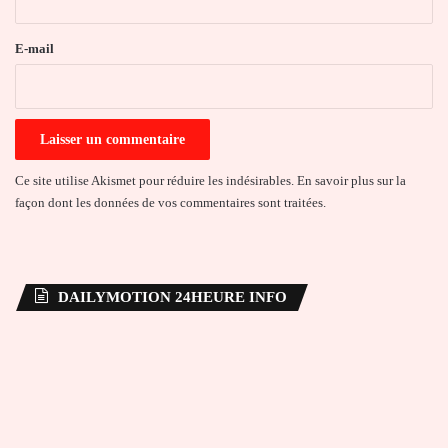
r
e
E-mail
*
Ce site utilise Akismet pour réduire les indésirables.
En savoir plus sur la
façon dont les données de vos commentaires sont traitées
.
DAILYMOTION 24HEURE INFO