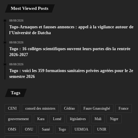
Most Viewed Posts
08/08/2026
Togo-Arnaques et fausses annonces : appel à la vigilance autour de
l’Université de Datcha
08/08/2026
Togo : 16 collèges scientifiques ouvrent leurs portes dès la rentrée
2026-2027
08/08/2026
Togo : voici les 359 formations sanitaires privées agréées pour le 2e
semestre 2026
Tags
CENI
conseil des ministres
Cédéao
Faure Gnassingbé
France
gouvernement
Kara
Lomé
législatives
Mali
Niger
OMS
ONU
Santé
Togo
UEMOA
UNIR