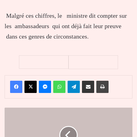
Malgré ces chiffres, le ministre dit compter sur
les ambassadeurs qui ont déjà fait leur preuve
dans ces genres de circonstances.
Facebook
X
Messenger
WhatsApp
Telegram
Partager par email
Imprimer
Primes
:
le
gouvernement
va