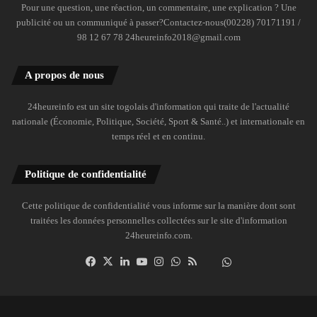
Pour une question, une réaction, un commentaire, une explication ? Une
publicité ou un communiqué à passer?Contactez-nous(00228) 70171191 /
98 12 67 78 24heureinfo2018@gmail.com
A propos de nous
24heureinfo est un site togolais d'information qui traite de l'actualité
nationale (Économie, Politique, Société, Sport & Santé..) et internationale en
temps réel et en continu.
Politique de confidentialité
Cette politique de confidentialité vous informe sur la manière dont sont
traitées les données personnelles collectées sur le site d'information
24heureinfo.com.
Facebook
X
Linkedin
YouTube
Instagram
WhatsApp
RSS
Dailymotion
Suivre
la
chaîne
24heureinfo