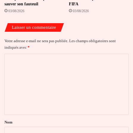
sauver son fauteuil
FIFA
03/08/2026
03/08/2026
Laisser un commentaire
Votre adresse e-mail ne sera pas publiée.
Les champs obligatoires sont
indiqués avec
*
C
o
m
m
e
n
t
a
Nom
i