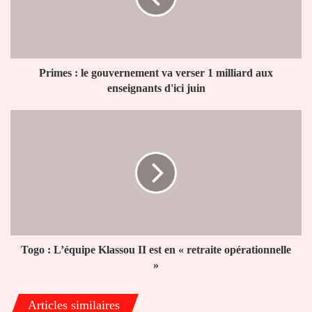
verser
1
milliard
aux
enseignants
Primes : le gouvernement va verser 1 milliard aux
d'ici
enseignants d'ici juin
juin
Togo
:
L’équipe
Klassou
II
est
en
«
retraite
opérationnelle
Togo : L’équipe Klassou II est en « retraite opérationnelle
»
»
Articles similaires