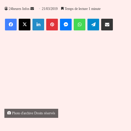
Envoyer
24heures Infos
21/03/2019
Temps de lecture 1 minute
un
Facebook
X
Linkedin
Pinterest
Messenger
WhatsApp
Telegram
Partager par email
courriel
Photo d'archive Droits réservés