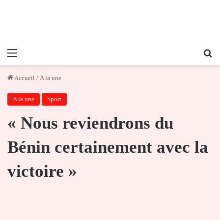
Menu
Re
Accueil
/
A la une
A la une
Sport
« Nous reviendrons du
Bénin certainement avec la
victoire »