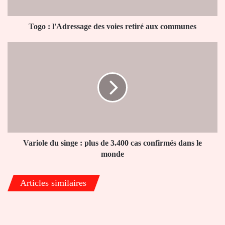
communes
Togo : l'Adressage des voies retiré aux communes
Variole
du
singe
:
plus
de
3.400
cas
confirmés
dans
Variole du singe : plus de 3.400 cas confirmés dans le
le
monde
monde
Articles similaires