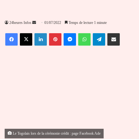
Envoyer
24heures Infos
01/07/2022
Temps de lecture 1 minute
un
Facebook
X
Linkedin
Pinterest
Messenger
WhatsApp
Telegram
Partager par email
courriel
Le Togolais lors de la cérémonie crédit : page Facebook Ade