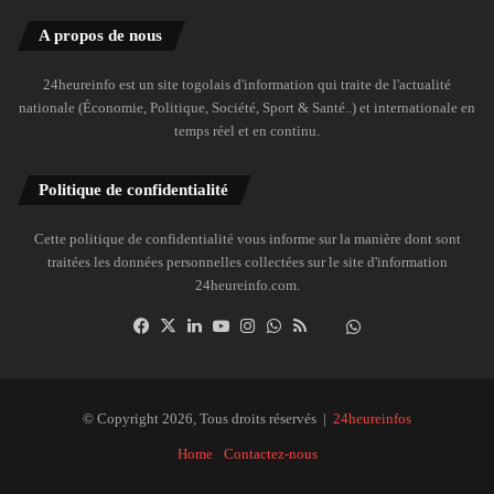
A propos de nous
24heureinfo est un site togolais d'information qui traite de l'actualité
nationale (Économie, Politique, Société, Sport & Santé..) et internationale en
temps réel et en continu.
Politique de confidentialité
Cette politique de confidentialité vous informe sur la manière dont sont
traitées les données personnelles collectées sur le site d'information
24heureinfo.com.
Facebook
X
Linkedin
YouTube
Instagram
WhatsApp
RSS
Dailymotion
Suivre
la
chaîne
24heureinfo
© Copyright 2026, Tous droits réservés |
24heureinfos
sur
Home
Contactez-nous
WhatsApp