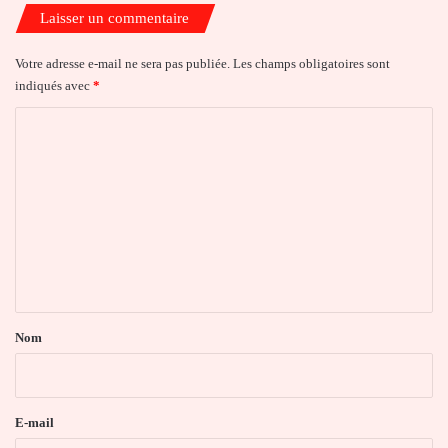
Laisser un commentaire
Votre adresse e-mail ne sera pas publiée.
Les champs obligatoires sont
indiqués avec
*
C
o
m
m
e
n
t
a
Nom
i
r
e
E-mail