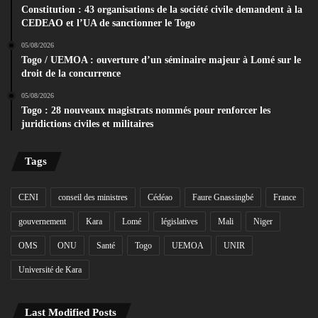
Constitution : 43 organisations de la société civile demandent à la
CEDEAO et l’UA de sanctionner le Togo
05/08/2026
Togo / UEMOA : ouverture d’un séminaire majeur à Lomé sur le
droit de la concurrence
05/08/2026
Togo : 28 nouveaux magistrats nommés pour renforcer les
juridictions civiles et militaires
Tags
CENI
conseil des ministres
Cédéao
Faure Gnassingbé
France
gouvernement
Kara
Lomé
législatives
Mali
Niger
OMS
ONU
Santé
Togo
UEMOA
UNIR
Université de Kara
Last Modified Posts