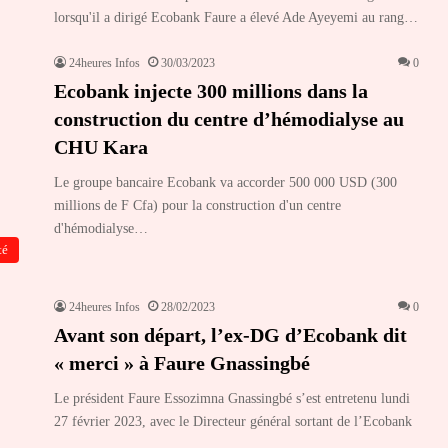
lorsqu'il a dirigé Ecobank Faure a élevé Ade Ayeyemi au rang…
24heures Infos
30/03/2023
0
Ecobank injecte 300 millions dans la
construction du centre d’hémodialyse au
CHU Kara
Le groupe bancaire Ecobank va accorder 500 000 USD (300
millions de F Cfa) pour la construction d'un centre
d'hémodialyse…
té
24heures Infos
28/02/2023
0
Avant son départ, l’ex-DG d’Ecobank dit
« merci » à Faure Gnassingbé
Le président Faure Essozimna Gnassingbé s’est entretenu lundi
27 février 2023, avec le Directeur général sortant de l’Ecobank