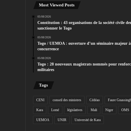
Most Viewed Posts
05/08/2026
Constitution : 43 organisations de la société civil
sanctionner le Togo
05/08/2026
Togo / UEMOA : ouverture d’un séminaire majeur à 
concurrence
05/08/2026
Togo : 28 nouveaux magistrats nommés pour renforcer 
militaires
Tags
CENI
conseil des ministres
Cédéao
Faure Gnassing
Kara
Lomé
législatives
Mali
Niger
OMS
UEMOA
UNIR
Université de Kara