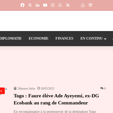
Facebook
X
Linkedin
YouTube
Instagram
WhatsApp
RSS
Suivre la chaîne
Dailymotion
Sidebar (barr
DIPLOMATIE
ECONOMIE
FINANCES
EN CONTINU
24heures Infos
18/05/2023
0
es
Togo : Faure élève Ade Ayeyemi, ex-DG
Ecobank au rang de Commandeur
En reconnaissance à la promouvoir de la destination Togo