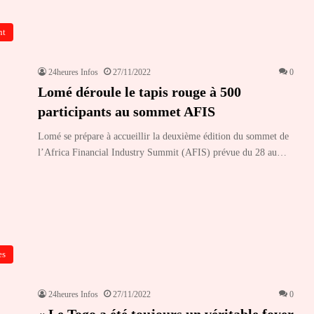
nt
24heures Infos
27/11/2022
0
Lomé déroule le tapis rouge à 500
participants au sommet AFIS
Lomé se prépare à accueillir la deuxième édition du sommet de
l’Africa Financial Industry Summit (AFIS) prévue du 28 au…
es
24heures Infos
27/11/2022
0
« Le Togo a été toujours un véritable foyer