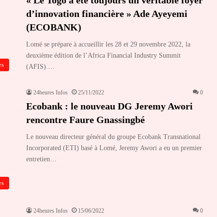
d’innovation financière » Ade Ayeyemi
(ECOBANK)
Lomé se prépare à accueillir les 28 et 29 novembre 2022, la
deuxième édition de l’Africa Financial Industry Summit
es
(AFIS).…
24heures Infos
25/11/2022
0
Ecobank : le nouveau DG Jeremy Awori
rencontre Faure Gnassingbé
Le nouveau directeur général du groupe Ecobank Transnational
Incorporated (ETI) basé à Lomé, Jeremy Awori a eu un premier
entretien…
es
24heures Infos
15/06/2022
0