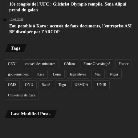
10e congrès de l’UFC : Gilchrist Olympio rempile, Sèna Alipui
prend du galon
10/08/2026
Eau potable à Kara : accusée de faux documents, l’entreprise ASI
BF disculpée par l’ARCOP
Tags
CENI
conseil des ministres
Cédéao
Faure Gnassingbé
France
gouvernement
Kara
Lomé
législatives
Mali
Niger
OMS
ONU
Santé
Togo
UEMOA
UNIR
Université de Kara
Last Modified Posts