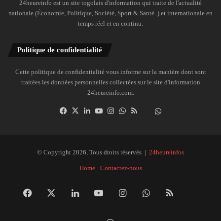
24heureinfo est un site togolais d'information qui traite de l'actualité
nationale (Économie, Politique, Société, Sport & Santé..) et internationale en
temps réel et en continu.
Politique de confidentialité
Cette politique de confidentialité vous informe sur la manière dont sont
traitées les données personnelles collectées sur le site d'information
24heureinfo.com.
Facebook
X
Linkedin
YouTube
Instagram
WhatsApp
RSS
Dailymotion
Suivre
la
chaîne
24heureinfo
© Copyright 2026, Tous droits réservés |
24heureinfos
sur
Home
Contactez-nous
WhatsApp
Facebook
X
Linkedin
YouTube
Instagram
WhatsApp
RSS
Dai