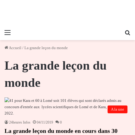
Menu
Re
Accueil
/
La grande leçon du monde
La grande leçon du
monde
A la une
24heures Infos
04/11/2019
0
La grande leçon du monde en cours dans 30