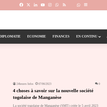
Facebook
X
Linkedin
YouTube
Instagram
WhatsApp
RSS
Suivre la chaîne
Dailymotion
Sidebar (barr
DIPLOMATIE
ECONOMIE
FINANCES
EN CONTINU
24heures Infos
07/06/2023
0
4 choses à savoir sur la nouvelle société
togolaise de Manganèse
La société togolaise de Manganèse (SMT) créée le 5 avril 2023