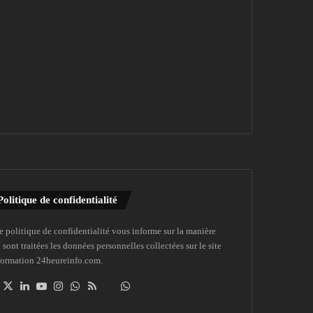
Politique de confidentialité
e politique de confidentialité vous informe sur la manière
 sont traitées les données personnelles collectées sur le site
formation 24heureinfo.com.
Facebook
X
Linkedin
YouTube
Instagram
WhatsApp
RSS
Dailymotion
Suivre
la