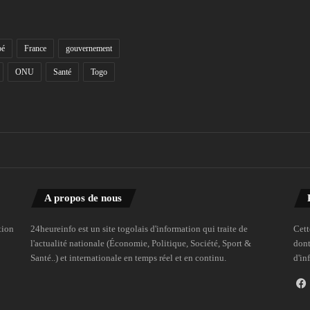
bé
France
gouvernement
ONU
Santé
Togo
A propos de nous
tion
24heureinfo est un site togolais d'information qui traite de
Cett
l'actualité nationale (Économie, Politique, Société, Sport &
dont
Santé..) et internationale en temps réel et en continu.
d'in