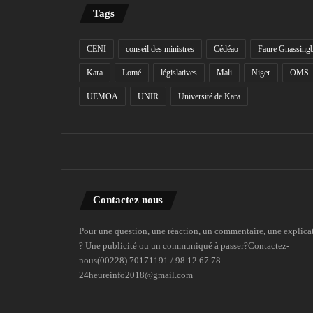
Tags
CENI
conseil des ministres
Cédéao
Faure Gnassing
Kara
Lomé
législatives
Mali
Niger
OMS
UEMOA
UNIR
Université de Kara
Contactez nous
Pour une question, une réaction, un commentaire, une explica
? Une publicité ou un communiqué à passer?Contactez-
nous(00228) 70171191 / 98 12 67 78
24heureinfo2018@gmail.com