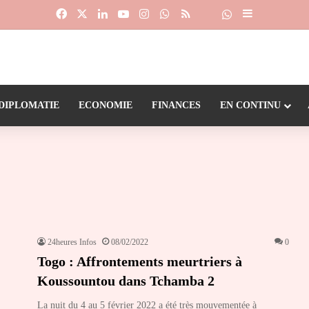
Facebook
X
Linkedin
YouTube
Instagram
WhatsApp
RSS
Suivre la chaîne
Dailymotion
Sidebar (barr
DIPLOMATIE
ECONOMIE
FINANCES
EN CONTINU
24heures Infos
08/02/2022
0
Togo : Affrontements meurtriers à
Koussountou dans Tchamba 2
La nuit du 4 au 5 février 2022 a été très mouvementée à