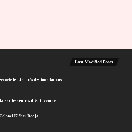
Last Modified Posts
ourir les sinistrés des inondations
ats et les centres d’écrit connus
 Colonel Kléber Dadjo