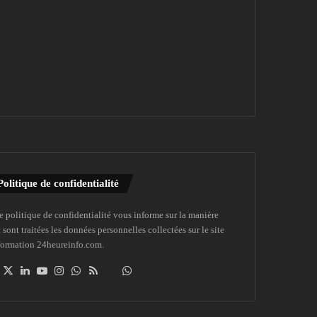
Politique de confidentialité
e politique de confidentialité vous informe sur la manière
 sont traitées les données personnelles collectées sur le site
formation 24heureinfo.com.
Facebook
X
Linkedin
YouTube
Instagram
WhatsApp
RSS
Dailymotion
Suivre
la
chaîne