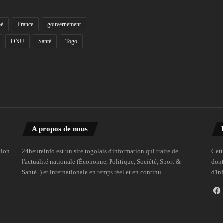
bé
France
gouvernement
ONU
Santé
Togo
A propos de nous
tion
24heureinfo est un site togolais d'information qui traite de
Cett
l'actualité nationale (Économie, Politique, Société, Sport &
dont
Santé..) et internationale en temps réel et en continu.
d'in