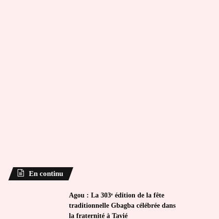
En continu
Agou : La 303ᵉ édition de la fête
traditionnelle Gbagba célébrée dans
la fraternité à Tavié