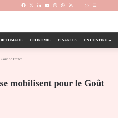
Facebook
X
Linkedin
YouTube
Instagram
WhatsApp
RSS
Suivre la chaîne
Dailymotion
Sidebar (barr
DIPLOMATIE
ECONOMIE
FINANCES
EN CONTINU
e Goût de France
 se mobilisent pour le Goût