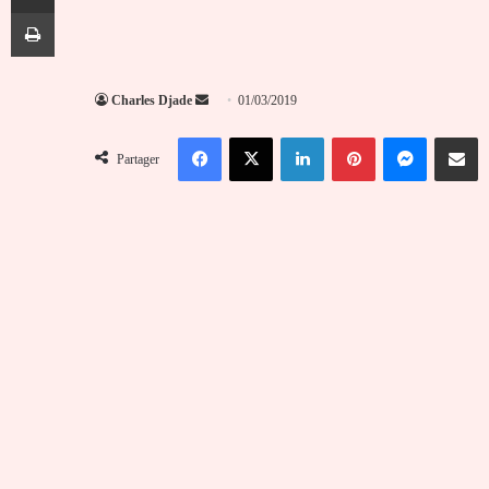
Imprimer
Envoyer
Charles Djade
01/03/2019
un
Facebook
X
Linkedin
Pinterest
Messenger
Partag
courriel
Partager