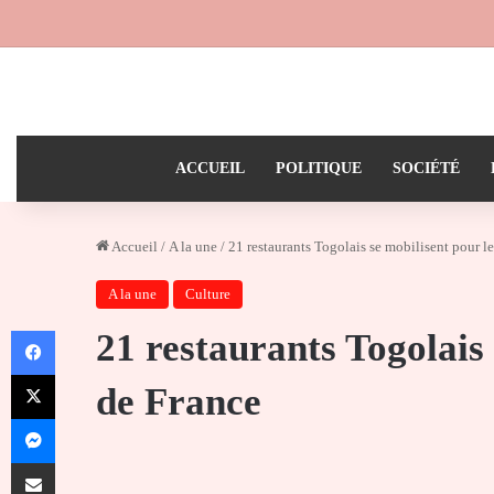
ACCUEIL
POLITIQUE
SOCIÉTÉ
Accueil
/
A la une
/
21 restaurants Togolais se mobilisent pour l
A la une
Culture
Facebook
21 restaurants Togolais
X
de France
Messenger
Partager par email