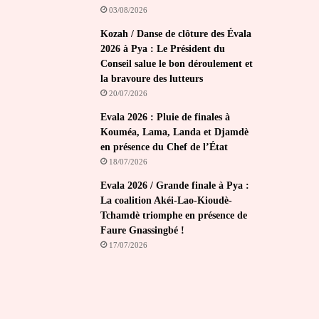
03/08/2026
Kozah / Danse de clôture des Évala
2026 à Pya : Le Président du
Conseil salue le bon déroulement et
la bravoure des lutteurs
20/07/2026
Evala 2026 : Pluie de finales à
Kouméa, Lama, Landa et Djamdè
en présence du Chef de l’État
18/07/2026
Evala 2026 / Grande finale à Pya :
La coalition Akéi-Lao-Kioudè-
Tchamdè triomphe en présence de
Faure Gnassingbé !
17/07/2026