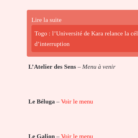
Lire la suite
Togo : l’Université de Kara relance la cé
d’interruption
L’Atelier des Sens
–
Menu à venir
Le Béluga
–
Voir le menu
Le Galion
–
Voir le menu