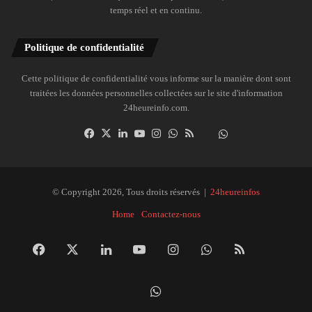
temps réel et en continu.
Politique de confidentialité
Cette politique de confidentialité vous informe sur la manière dont sont
traitées les données personnelles collectées sur le site d'information
24heureinfo.com.
Facebook
X
Linkedin
YouTube
Instagram
WhatsApp
RSS
Dailymotion
Suivre
la
chaîne
24heureinfo
© Copyright 2026, Tous droits réservés |
24heureinfos
sur
Home
Contactez-nous
WhatsApp
Facebook
X
Linkedin
YouTube
Instagram
WhatsApp
RSS
Dai
Suivre