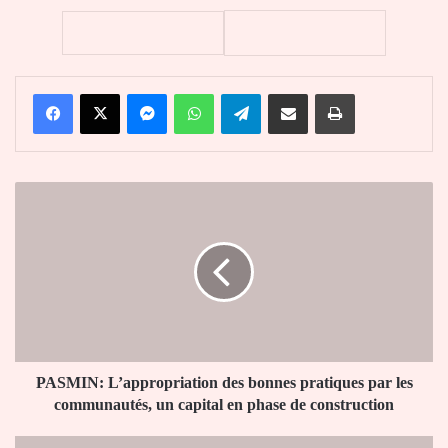
Facebook
X
Messenger
WhatsApp
Telegram
Partager par email
Imprimer
PASMIN:
L’appropriation
des
bonnes
pratiques
par
les
communautés,
un
capital
PASMIN: L’appropriation des bonnes pratiques par les
en
communautés, un capital en phase de construction
phase
de
Doing