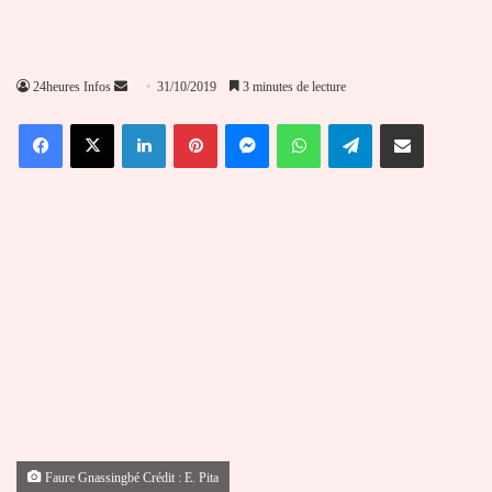
Envoyer
24heures Infos
31/10/2019
3 minutes de lecture
un
Facebook
X
Linkedin
Pinterest
Messenger
WhatsApp
Telegram
Partager par email
courriel
Faure Gnassingbé Crédit : E. Pita