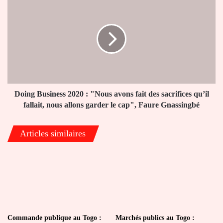
construction
Business
2020
:
"Nous
avons
fait
des
sacrifices
qu’il
Doing Business 2020 : "Nous avons fait des sacrifices qu’il
fallait,
fallait, nous allons garder le cap", Faure Gnassingbé
nous
allons
Articles similaires
garder
le
cap",
Faure
Gnassingbé
Commande publique au Togo :
Marchés publics au Togo :