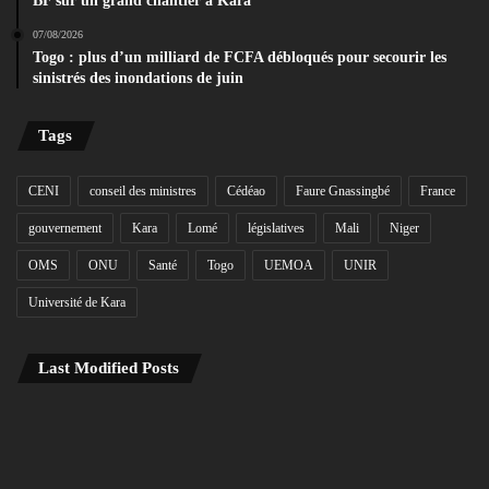
BF sur un grand chantier à Kara
07/08/2026
Togo : plus d’un milliard de FCFA débloqués pour secourir les
sinistrés des inondations de juin
Tags
CENI
conseil des ministres
Cédéao
Faure Gnassingbé
France
gouvernement
Kara
Lomé
législatives
Mali
Niger
OMS
ONU
Santé
Togo
UEMOA
UNIR
Université de Kara
Last Modified Posts