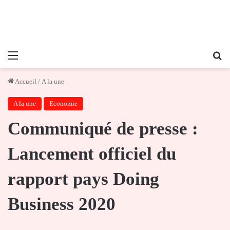
Menu
Re
Accueil
/
A la une
A la une
Economie
Communiqué de presse :
Lancement officiel du
rapport pays Doing
Business 2020