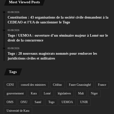
Most Viewed Posts
05/08/2026
Constitution : 43 organisations de la société civile demandent à la
CEDEAO et l’UA de sanctionner le Togo
05/08/2026
Togo / UEMOA : ouverture d’un séminaire majeur à Lomé sur le
droit de la concurrence
05/08/2026
Togo : 28 nouveaux magistrats nommés pour renforcer les
juridictions civiles et militaires
Tags
CENI
conseil des ministres
Cédéao
Faure Gnassingbé
France
gouvernement
Kara
Lomé
législatives
Mali
Niger
OMS
ONU
Santé
Togo
UEMOA
UNIR
Université de Kara