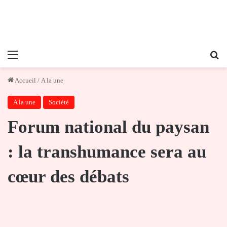
Menu
Re
Accueil
/
A la une
A la une
Société
Forum national du paysan
: la transhumance sera au
cœur des débats