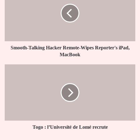
Hacker
Remote-
Wipes
Reporter's
iPad,
MacBook
Smooth-Talking Hacker Remote-Wipes Reporter's iPad,
MacBook
Togo
:
l’Université
de
Lomé
recrute
Togo : l’Université de Lomé recrute