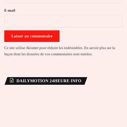
r
e
E-mail
*
Ce site utilise Akismet pour réduire les indésirables.
En savoir plus sur la
façon dont les données de vos commentaires sont traitées
.
DAILYMOTION 24HEURE INFO