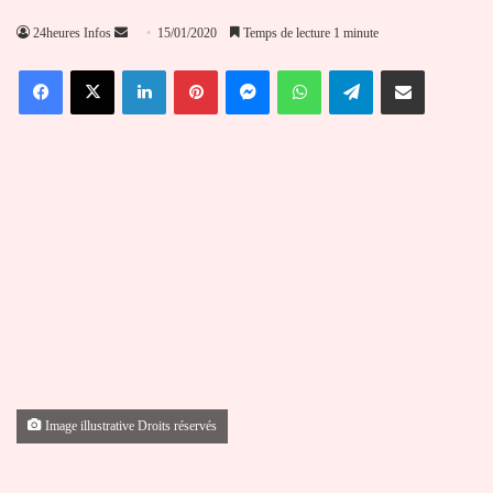
Envoyer
24heures Infos
15/01/2020
Temps de lecture 1 minute
un
Facebook
X
Linkedin
Pinterest
Messenger
WhatsApp
Telegram
Partager par email
courriel
Image illustrative Droits réservés