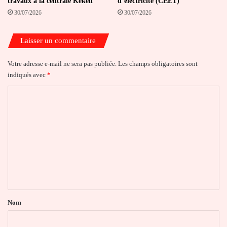
travaux à la centrale Kékéli
d’électricité (CEET)
30/07/2026
30/07/2026
Laisser un commentaire
Votre adresse e-mail ne sera pas publiée.
Les champs obligatoires sont
indiqués avec
*
C
o
m
m
e
n
t
a
Nom
i