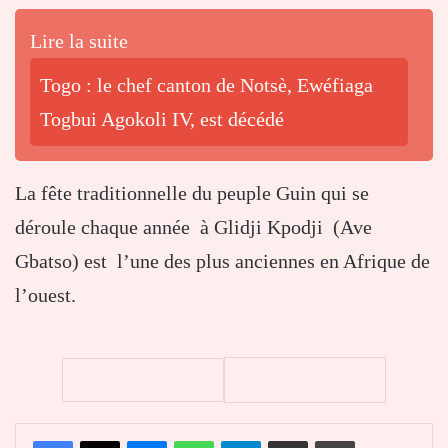
Lire la suite
Togo : le chef canton de Notsè, Ewéfiaga
Togbui Agokoli IV, est décédé
La fête traditionnelle du peuple Guin qui se
déroule chaque année à Glidji Kpodji (Ave
Gbatso) est l’une des plus anciennes en Afrique de
l’ouest.
Facebook
X
Messenger
WhatsApp
Telegram
Partager par email
Imprimer