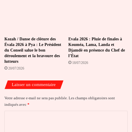
Kozah / Danse de clôture des
Evala 2026 : Pluie de finales à
Évala 2026 à Pya : Le Président
Kouméa, Lama, Landa et
du Conseil salue le bon
Djamdè en présence du Chef de
déroulement et la bravoure des
l’État
lutteurs
18/07/2026
20/07/2026
Laisser un commentaire
Votre adresse e-mail ne sera pas publiée.
Les champs obligatoires sont
indiqués avec
*
C
o