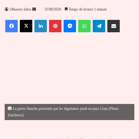
Envoyer
24heures Infos
31/08/2020
Temps de lecture 1 minute
un
Facebook
X
Linkedin
Pinterest
Messenger
WhatsApp
Telegram
Partager par email
courriel
La pierre blanche présentée par les dignitaires jeudi en pays Guin (Photo
d'archives)