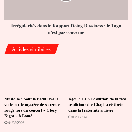
Bussiness
:
le
Togo
n'est
Irrégularités dans le Rapport Doing Bussiness : le Togo
pas
n'est pas concerné
concerné
Articles similaires
Musique : Sonnie Badu lève le
Agou : La 303ᵉ édition de la fête
voile sur le mystère de sa tenue
traditionnelle Gbagba célébrée
rouge lors du concert « Glory
dans la fraternité à Tavié
Night » à Lomé
03/08/2026
04/08/2026