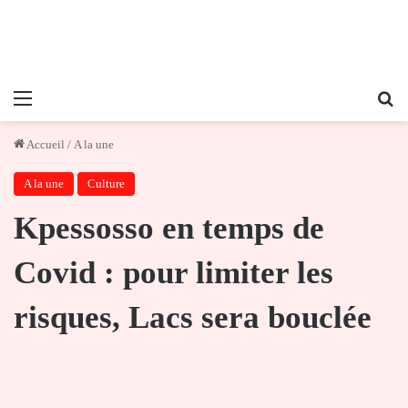
Menu
Re
Accueil
/
A la une
A la une
Culture
Kpessosso en temps de
Covid : pour limiter les
risques, Lacs sera bouclée