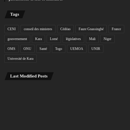
Tags
CENI
conseil des ministres
Cédéao
Faure Gnassingbé
France
gouvernement
Kara
Lomé
législatives
Mali
Niger
OMS
ONU
Santé
Togo
UEMOA
UNIR
Université de Kara
Last Modified Posts