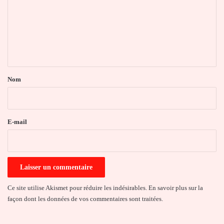
m
m
e
n
t
a
Nom
i
r
e
E-mail
*
Ce site utilise Akismet pour réduire les indésirables.
En savoir plus sur la
façon dont les données de vos commentaires sont traitées
.