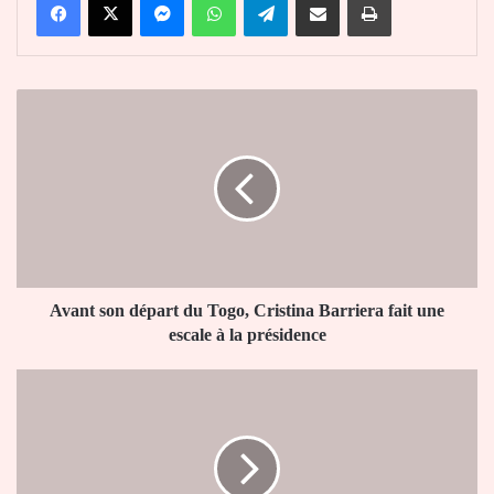
Avant
son
départ
du
Togo,
Cristina
Barriera
fait
une
escale
Avant son départ du Togo, Cristina Barriera fait une
à
escale à la présidence
la
présidence
Irrégularités
dans
le
Rapport
Doing