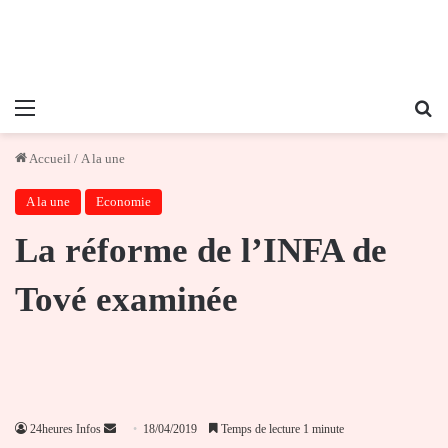
Menu
Re
Accueil
/
A la une
A la une
Economie
La réforme de l’INFA de
Tové examinée
Envoyer
24heures Infos
18/04/2019
Temps de lecture 1 minute