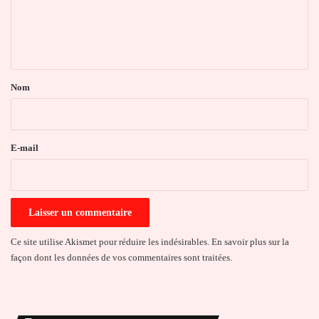
e
n
t
a
Nom
i
r
e
E-mail
*
Ce site utilise Akismet pour réduire les indésirables.
En savoir plus sur la
façon dont les données de vos commentaires sont traitées
.