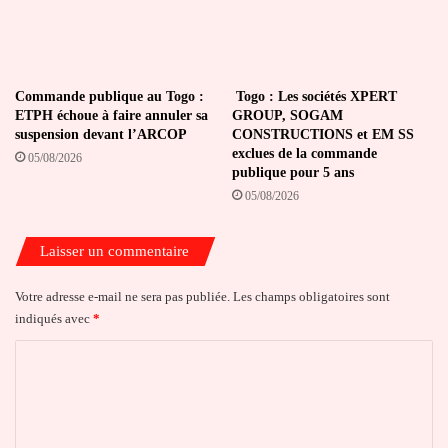
Commande publique au Togo :
Togo : Les sociétés XPERT
ETPH échoue à faire annuler sa
GROUP, SOGAM
suspension devant l’ARCOP
CONSTRUCTIONS et EM SS
exclues de la commande
05/08/2026
publique pour 5 ans
05/08/2026
Laisser un commentaire
Votre adresse e-mail ne sera pas publiée.
Les champs obligatoires sont
indiqués avec
*
C
o
m
m