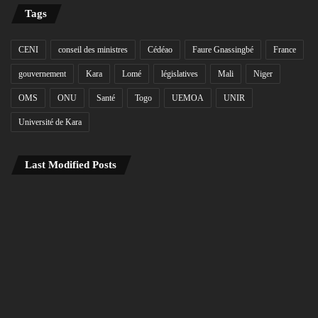
Tags
CENI
conseil des ministres
Cédéao
Faure Gnassingbé
France
gouvernement
Kara
Lomé
législatives
Mali
Niger
OMS
ONU
Santé
Togo
UEMOA
UNIR
Université de Kara
Last Modified Posts