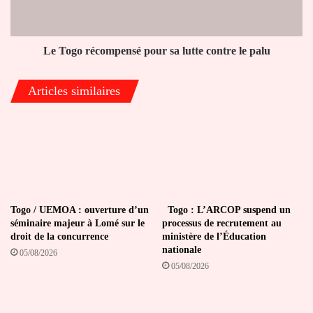
contre
le
palu
Le Togo récompensé pour sa lutte contre le palu
Articles similaires
Togo / UEMOA : ouverture d’un
Togo : L’ARCOP suspend un
séminaire majeur à Lomé sur le
processus de recrutement au
droit de la concurrence
ministère de l’Éducation
nationale
05/08/2026
05/08/2026