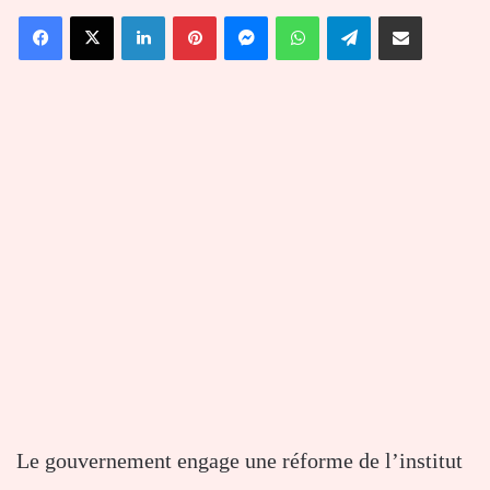
un
Facebook
X
Linkedin
Pinterest
Messenger
WhatsApp
Telegram
Partager par email
courriel
Le gouvernement engage une réforme de l’institut