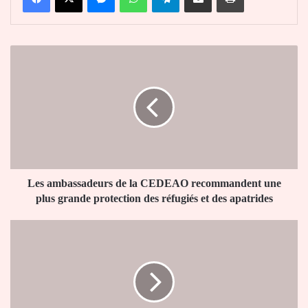
Les
ambassadeurs
de
la
CEDEAO
recommandent
une
plus
grande
protection
Les ambassadeurs de la CEDEAO recommandent une
des
plus grande protection des réfugiés et des apatrides
réfugiés
et
Le
des
Togo
apatrides
récompensé
pour
sa
lutte