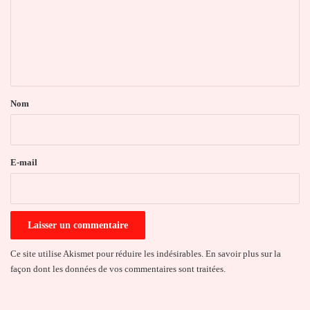
m
e
n
t
a
Nom
i
r
e
E-mail
*
Ce site utilise Akismet pour réduire les indésirables.
En savoir plus sur la
façon dont les données de vos commentaires sont traitées
.