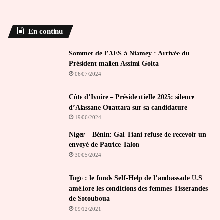
En continu
Sommet de l’AES à Niamey : Arrivée du
Président malien Assimi Goita
06/07/2024
Côte d’Ivoire – Présidentielle 2025: silence
d’Alassane Ouattara sur sa candidature
19/06/2024
Niger – Bénin: Gal Tiani refuse de recevoir un
envoyé de Patrice Talon
30/05/2024
Togo : le fonds Self-Help de l’ambassade U.S
améliore les conditions des femmes Tisserandes
de Sotouboua
09/12/2021