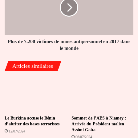
victimes
de
mines
antipersonnel
en
2017
dans
Plus de 7.200 victimes de mines antipersonnel en 2017 dans
le
le monde
monde
Articles similaires
Le Burkina accuse le Bénin
Sommet de l’AES à Niamey :
d’abriter des bases terroristes
Arrivée du Président malien
Assimi Goita
12/07/2024
06/07/2024