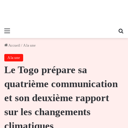
Menu
Re
Accueil
/
A la une
A la une
Le Togo prépare sa
quatrième communication
et son deuxième rapport
sur les changements
climatiques