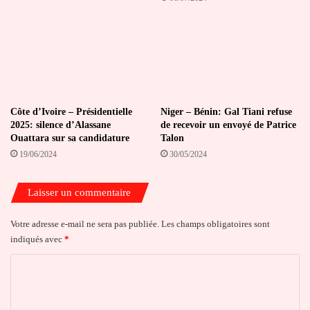
Côte d’Ivoire – Présidentielle
Niger – Bénin: Gal Tiani refuse
2025: silence d’Alassane
de recevoir un envoyé de Patrice
Ouattara sur sa candidature
Talon
19/06/2024
30/05/2024
Laisser un commentaire
Votre adresse e-mail ne sera pas publiée.
Les champs obligatoires sont
indiqués avec
*
C
o
m