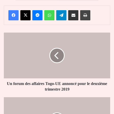
Facebook
X
Messenger
WhatsApp
Telegram
Partager par email
Imprimer
Un
forum
des
affaires
Togo-
UE
annoncé
pour
le
deuxième
Un forum des affaires Togo-UE annoncé pour le deuxième
trimestre
trimestre 2019
2019
Plus
de
7.200