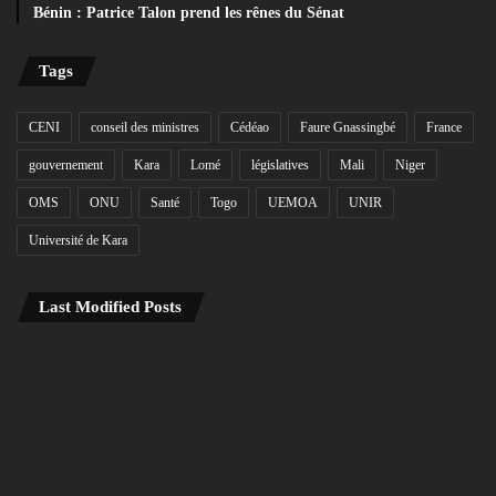
Bénin : Patrice Talon prend les rênes du Sénat
Tags
CENI
conseil des ministres
Cédéao
Faure Gnassingbé
France
gouvernement
Kara
Lomé
législatives
Mali
Niger
OMS
ONU
Santé
Togo
UEMOA
UNIR
Université de Kara
Last Modified Posts