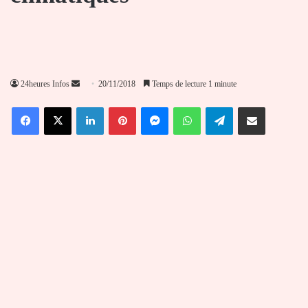
Envoyer
24heures Infos
20/11/2018
Temps de lecture 1 minute
un
Facebook
X
Linkedin
Pinterest
Messenger
WhatsApp
Telegram
Partager par email
courriel