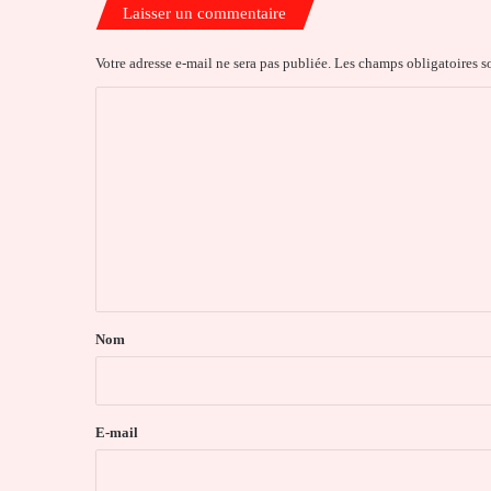
Laisser un commentaire
Votre adresse e-mail ne sera pas publiée.
Les champs obligatoires s
C
o
m
m
e
n
t
a
Nom
i
r
e
E-mail
*