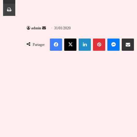
Imprimer
Envoyer
admin
31/01/2020
un
Facebook
X
Linkedin
Pinterest
Messenger
Partag
courriel
Partager