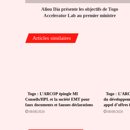
Lab
au
Aliou Dia présente les objectifs de Togo
premier
Accelerator Lab au premier ministre
ministre
Articles similaires
Togo : L’ARCOP épingle MI
Togo : L’ARCO
Conseils/HPL et la société EMT pour
du développeme
faux documents et fausses déclarations
appel d’offres
08/08/2026
08/08/2026