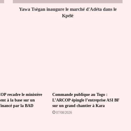
Kpélé
Yawa Tsègan inaugure le marché d'Adéta dans le
Kpélé
P recadre le ministère
Commande publique au Togo :
nt à la base sur un
L’ARCOP épingle l’entreprise ASI BF
 financé par la BAD
sur un grand chantier à Kara
07/08/2026