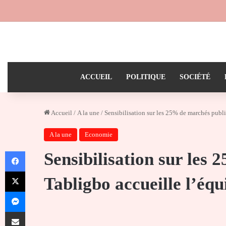
ACCUEIL
POLITIQUE
SOCIÉTÉ
Accueil
/
A la une
/
Sensibilisation sur les 25% de marchés publ
A la une
Economie
Facebook
Sensibilisation sur les 
X
Tabligbo accueille l’é
Messenger
Partager par email