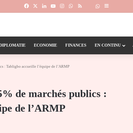
Facebook
X
Linkedin
YouTube
Instagram
WhatsApp
RSS
Suivre la chaîne
Dailymotion
Sidebar (barr
DIPLOMATIE
ECONOMIE
FINANCES
EN CONTINU
ics : Tabligbo accueille l’équipe de l’ARMP
25% de marchés publics :
quipe de l’ARMP