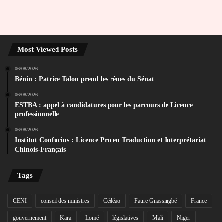
Most Viewed Posts
06/08/2026
Bénin : Patrice Talon prend les rênes du Sénat
06/08/2026
ESTBA : appel à candidatures pour les parcours de Licence
professionnelle
06/08/2026
Institut Confucius : Licence Pro en Traduction et Interprétariat
Chinois-Français
Tags
CENI
conseil des ministres
Cédéao
Faure Gnassingbé
France
gouvernement
Kara
Lomé
législatives
Mali
Niger