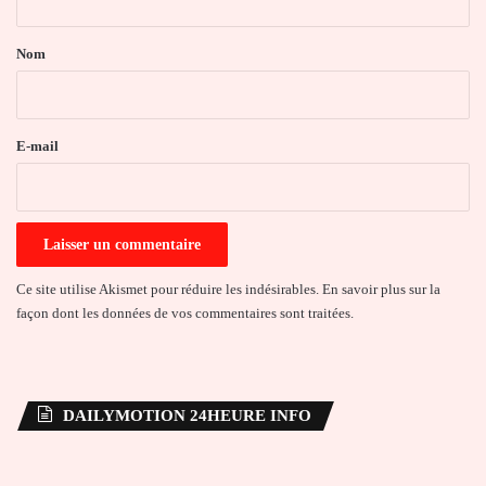
t
a
Nom
i
r
e
E-mail
*
Ce site utilise Akismet pour réduire les indésirables.
En savoir plus sur la
façon dont les données de vos commentaires sont traitées
.
DAILYMOTION 24HEURE INFO