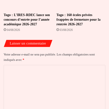
Togo : L’IRES-RDEC lance son
Togo : 160 écoles privées
concours d’entrée pour l’année
frappées de fermeture pour la
académique 2026-2027
rentrée 2026-2027
04/08/2026
03/08/2026
Laisser un commentaire
Votre adresse e-mail ne sera pas publiée.
Les champs obligatoires sont
indiqués avec
*
C
o
m
m
e
n