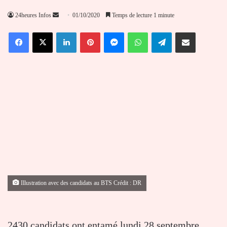
Envoyer
24heures Infos
01/10/2020
Temps de lecture 1 minute
un
Facebook
X
Linkedin
Pinterest
Messenger
WhatsApp
Telegram
Partager par email
courriel
Illustration avec des candidats au BTS Crédit : DR
2430 candidats ont entamé lundi 28 septembre