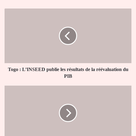
Togo
:
L’INSEED
publie
les
résultats
de
la
réévaluation
du
Togo : L’INSEED publie les résultats de la réévaluation du
PIB
PIB
Accord
de
Paris
:
le
Togo
lance
la