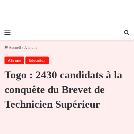
Menu
Re
Accueil
/
A la une
A la une
Education
Togo : 2430 candidats à la
conquête du Brevet de
Technicien Supérieur