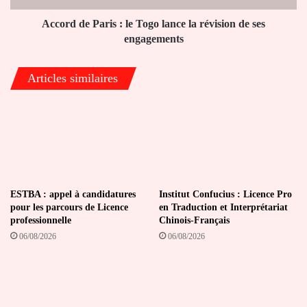
révision
de
Accord de Paris : le Togo lance la révision de ses
ses
engagements
engagements
Articles similaires
ESTBA : appel à candidatures
Institut Confucius : Licence Pro
pour les parcours de Licence
en Traduction et Interprétariat
professionnelle
Chinois-Français
06/08/2026
06/08/2026