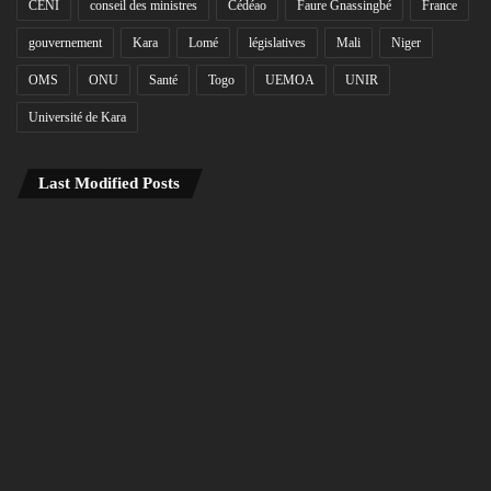
CENI
conseil des ministres
Cédéao
Faure Gnassingbé
France
gouvernement
Kara
Lomé
législatives
Mali
Niger
OMS
ONU
Santé
Togo
UEMOA
UNIR
Université de Kara
Last Modified Posts