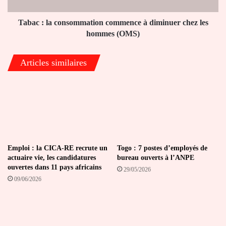
chez
les
hommes
Tabac : la consommation commence à diminuer chez les
(OMS)
hommes (OMS)
Articles similaires
Emploi : la CICA-RE recrute un
Togo : 7 postes d’employés de
actuaire vie, les candidatures
bureau ouverts à l’ANPE
ouvertes dans 11 pays africains
29/05/2026
09/06/2026