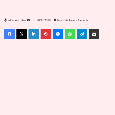
Envoyer
24heures Infos
20/12/2019
Temps de lecture 1 minute
un
Facebook
X
Linkedin
Pinterest
Messenger
WhatsApp
Telegram
Partager par email
courriel