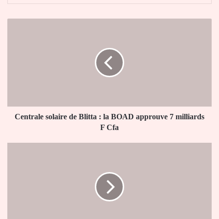
Centrale
solaire
de
Blitta
:
la
BOAD
approuve
7
milliards
Centrale solaire de Blitta : la BOAD approuve 7 milliards
F
F Cfa
Cfa
Tabac
:
la
consommation
commence
à
diminuer