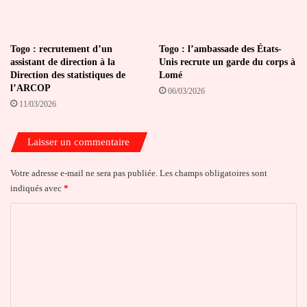
Togo : recrutement d’un
Togo : l’ambassade des États-
assistant de direction à la
Unis recrute un garde du corps à
Direction des statistiques de
Lomé
l’ARCOP
06/03/2026
11/03/2026
Laisser un commentaire
Votre adresse e-mail ne sera pas publiée.
Les champs obligatoires sont
indiqués avec
*
C
o
m
m
e