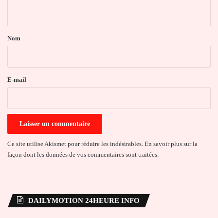
n
t
a
Nom
i
r
e
E-mail
*
Ce site utilise Akismet pour réduire les indésirables.
En savoir plus sur la
façon dont les données de vos commentaires sont traitées
.
DAILYMOTION 24HEURE INFO