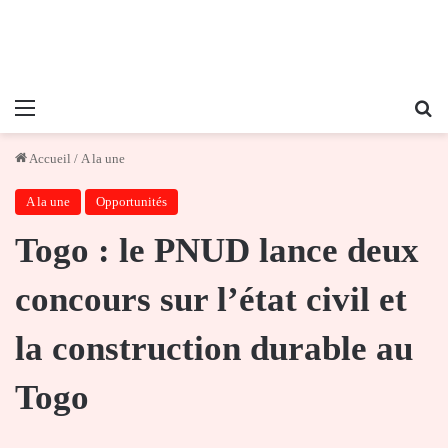
Menu
Re
Accueil
/
A la une
A la une
Opportunités
Togo : le PNUD lance deux
concours sur l’état civil et
la construction durable au
Togo