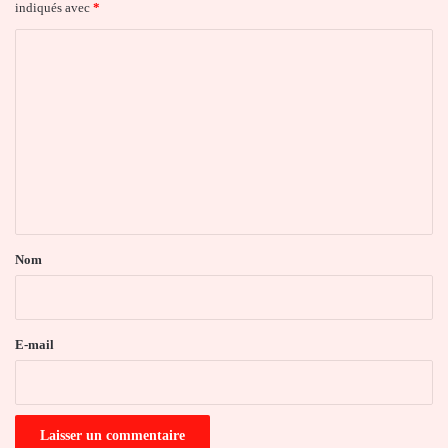
indiqués avec
*
C
o
m
m
e
n
t
a
Nom
i
r
e
E-mail
*