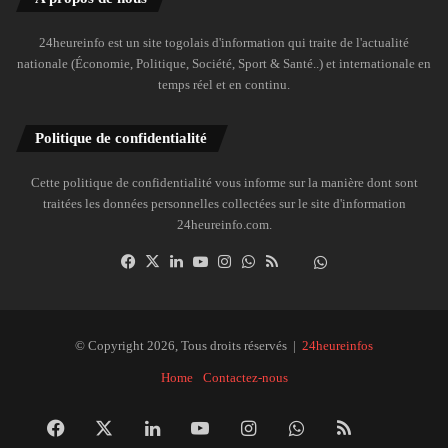
24heureinfo est un site togolais d'information qui traite de l'actualité
nationale (Économie, Politique, Société, Sport & Santé..) et internationale en
temps réel et en continu.
Politique de confidentialité
Cette politique de confidentialité vous informe sur la manière dont sont
traitées les données personnelles collectées sur le site d'information
24heureinfo.com.
Facebook
X
Linkedin
YouTube
Instagram
WhatsApp
RSS
Dailymotion
Suivre
la
chaîne
24heureinfo
© Copyright 2026, Tous droits réservés |
24heureinfos
sur
Home
Contactez-nous
WhatsApp
Facebook
X
Linkedin
YouTube
Instagram
WhatsApp
RSS
Dai