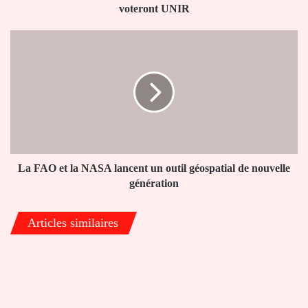
et
voteront UNIR
Bè-
ouest
La
dans
FAO
Grand
et
Lomé
la
voteront
NASA
UNIR
lancent
un
outil
géospatial
de
La FAO et la NASA lancent un outil géospatial de nouvelle
nouvelle
génération
génération
Articles similaires