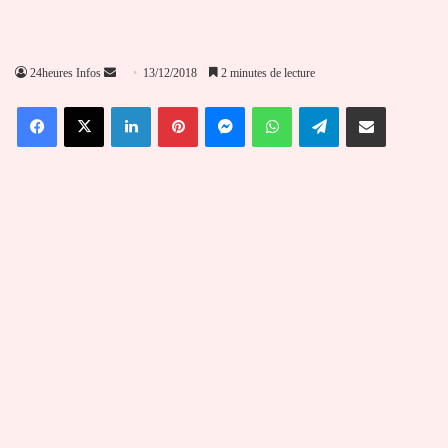
Envoyer
24heures Infos
13/12/2018
2 minutes de lecture
un
Facebook
X
Linkedin
Pinterest
Messenger
WhatsApp
Telegram
Partager par email
courriel