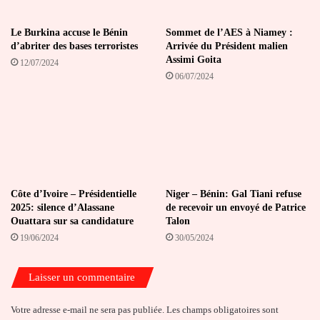
Le Burkina accuse le Bénin
Sommet de l’AES à Niamey :
d’abriter des bases terroristes
Arrivée du Président malien
Assimi Goita
12/07/2024
06/07/2024
Côte d’Ivoire – Présidentielle
Niger – Bénin: Gal Tiani refuse
2025: silence d’Alassane
de recevoir un envoyé de Patrice
Ouattara sur sa candidature
Talon
19/06/2024
30/05/2024
Laisser un commentaire
Votre adresse e-mail ne sera pas publiée.
Les champs obligatoires sont