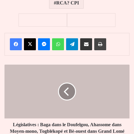
RCA? CPI
Facebook
X
Messenger
WhatsApp
Telegram
Partager par email
Imprimer
Législatives
:
Baga
dans
le
Doufelgou,
Ahassome
dans
Moyen-
mono,
Législatives : Baga dans le Doufelgou, Ahassome dans
Togblékopé
Moyen-mono, Togblékopé et Bè-ouest dans Grand Lomé