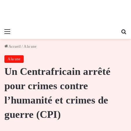
Menu
Re
Accueil
/
A la une
A la une
Un Centrafricain arrêté
pour crimes contre
l’humanité et crimes de
guerre (CPI)