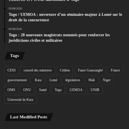
05/08/2026
Togo / UEMOA : ouverture d’un séminaire majeur à Lomé sur le
droit de la concurrence
05/08/2026
Togo : 28 nouveaux magistrats nommés pour renforcer les
juridictions civiles et militaires
Tags
CENI
conseil des ministres
Cédéao
Faure Gnassingbé
France
gouvernement
Kara
Lomé
législatives
Mali
Niger
OMS
ONU
Santé
Togo
UEMOA
UNIR
Université de Kara
Last Modified Posts