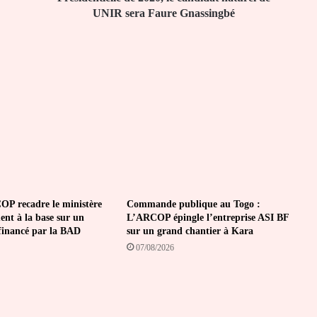
Gnassingbé
UNIR sera Faure Gnassingbé
P recadre le ministère
Commande publique au Togo :
nt à la base sur un
L’ARCOP épingle l’entreprise ASI BF
 financé par la BAD
sur un grand chantier à Kara
07/08/2026