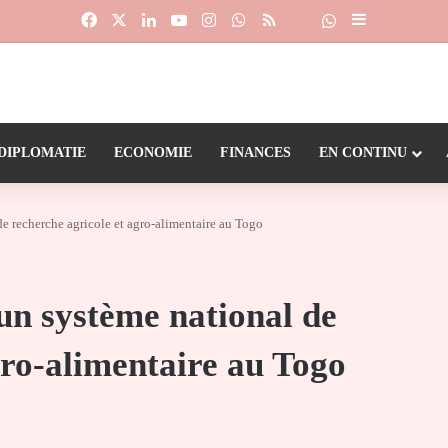
Facebook
X
Linkedin
YouTube
Instagram
WhatsApp
RSS
Suivre la chaîne
Dailymotion
Sidebar (barr
DIPLOMATIE
ECONOMIE
FINANCES
EN CONTINU
de recherche agricole et agro-alimentaire au Togo
’un système national de
gro-alimentaire au Togo