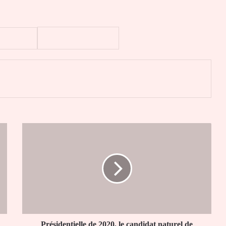
er
Présidentielle
de
2020,
le
candidat
naturel
de
UNIR
sera
Faure
Présidentielle de 2020, le candidat naturel de