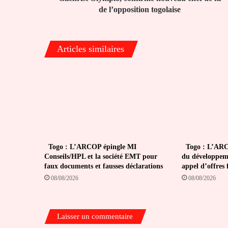
de l’opposition togolaise
Articles similaires
Togo : L’ARCOP épingle MI
Togo : L’ARCO
Conseils/HPL et la société EMT pour
du développeme
faux documents et fausses déclarations
appel d’offres
08/08/2026
08/08/2026
Laisser un commentaire