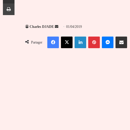
Imprimer
Envoyer
Charles DJADE
01/04/2019
un
Facebook
X
Linkedin
Pinterest
Messenger
Partag
courriel
Partager