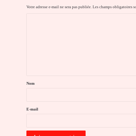
Votre adresse e-mail ne sera pas publiée.
Les champs obligatoires s
C
o
m
m
e
n
t
a
Nom
i
r
e
E-mail
*