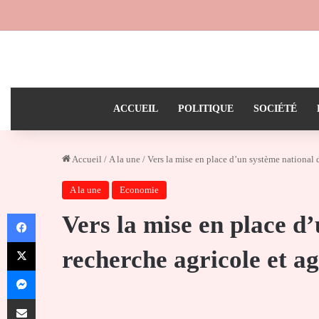
ACCUEIL
POLITIQUE
SOCIÉTÉ
Accueil
/
A la une
/
Vers la mise en place d’un système national 
A la une
Economie
Facebook
Vers la mise en place d
X
recherche agricole et a
Messenger
Partager par email