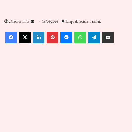
Envoyer
24heures Infos
18/06/2026
Temps de lecture 1 minute
un
Facebook
X
Linkedin
Pinterest
Messenger
WhatsApp
Telegram
Partager par email
courriel