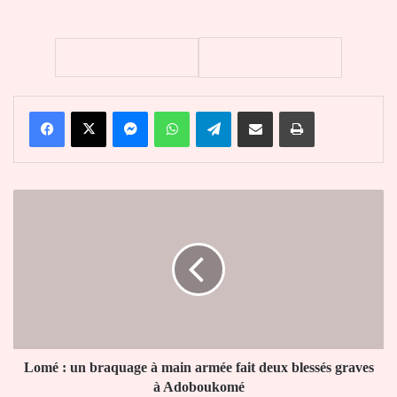
Facebook
X
Messenger
WhatsApp
Telegram
Partager par email
Imprimer
Lomé
:
un
braquage
à
main
armée
fait
deux
blessés
Lomé : un braquage à main armée fait deux blessés graves
graves
à Adoboukomé