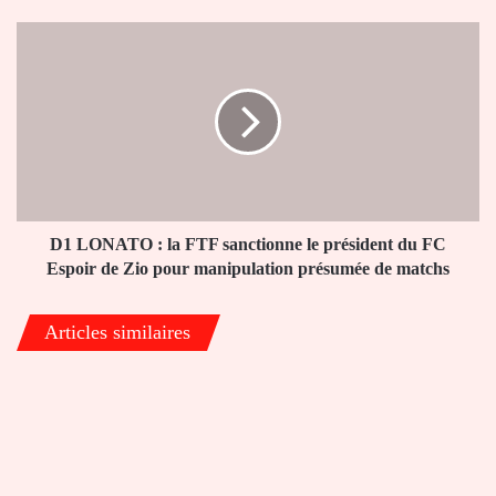
à
Adoboukomé
D1
LONATO
:
la
FTF
sanctionne
le
président
du
FC
D1 LONATO : la FTF sanctionne le président du FC
Espoir
Espoir de Zio pour manipulation présumée de matchs
de
Zio
Articles similaires
pour
manipulation
présumée
de
matchs