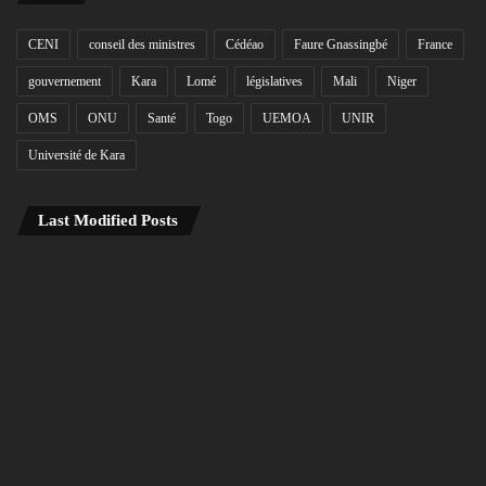
CENI
conseil des ministres
Cédéao
Faure Gnassingbé
France
gouvernement
Kara
Lomé
législatives
Mali
Niger
OMS
ONU
Santé
Togo
UEMOA
UNIR
Université de Kara
Last Modified Posts