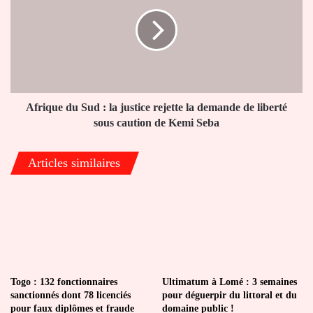
Canada
Sud
:
la
justice
rejette
la
demande
de
Afrique du Sud : la justice rejette la demande de liberté
liberté
sous caution de Kemi Seba
sous
caution
Articles similaires
de
Kemi
Seba
Togo : 132 fonctionnaires
Ultimatum à Lomé : 3 semaines
sanctionnés dont 78 licenciés
pour déguerpir du littoral et du
pour faux diplômes et fraude
domaine public !