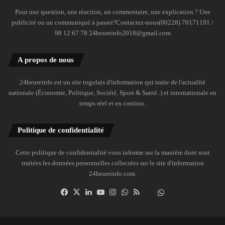
Pour une question, une réaction, un commentaire, une explication ? Une
publicité ou un communiqué à passer?Contactez-nous(00228) 70171191 /
98 12 67 78 24heureinfo2018@gmail.com
A propos de nous
24heureinfo est un site togolais d'information qui traite de l'actualité
nationale (Économie, Politique, Société, Sport & Santé..) et internationale en
temps réel et en continu.
Politique de confidentialité
Cette politique de confidentialité vous informe sur la manière dont sont
traitées les données personnelles collectées sur le site d'information
24heureinfo.com.
Facebook
X
Linkedin
YouTube
Instagram
WhatsApp
RSS
Dailymotion
Suivre
la
chaîne