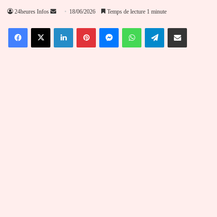
Envoyer
24heures Infos
18/06/2026
Temps de lecture 1 minute
un
Facebook
X
Linkedin
Pinterest
Messenger
WhatsApp
Telegram
Partager par email
courriel