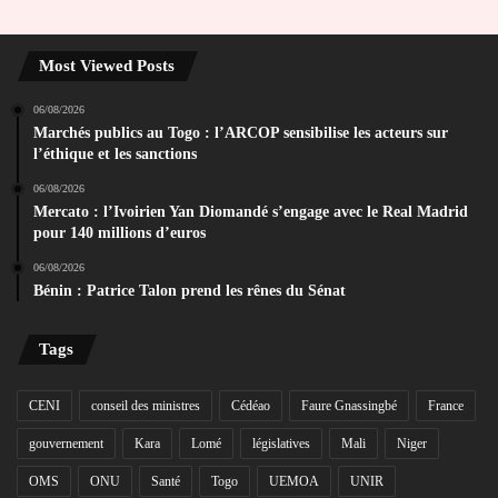
Most Viewed Posts
06/08/2026
Marchés publics au Togo : l’ARCOP sensibilise les acteurs sur
l’éthique et les sanctions
06/08/2026
Mercato : l’Ivoirien Yan Diomandé s’engage avec le Real Madrid
pour 140 millions d’euros
06/08/2026
Bénin : Patrice Talon prend les rênes du Sénat
Tags
CENI
conseil des ministres
Cédéao
Faure Gnassingbé
France
gouvernement
Kara
Lomé
législatives
Mali
Niger
OMS
ONU
Santé
Togo
UEMOA
UNIR