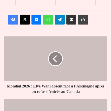
Facebook
X
Messenger
WhatsApp
Telegram
Partager par email
Imprimer
Mondial
2026
:
Elye
Wahi
absent
face
à
l’Allemagne
après
Mondial 2026 : Elye Wahi absent face à l’Allemagne après
un
un refus d’entrée au Canada
refus
d’entrée
Afrique
au
du