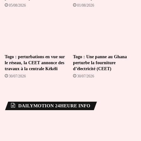
05/08/2026
01/08/2026
Togo : perturbations en vue sur
Togo : Une panne au Ghana
le réseau, la CEET annonce des
perturbe la fourniture
travaux à la centrale Kékéli
d’électricité (CEET)
30/07/2026
30/07/2026
DAILYMOTION 24HEURE INFO