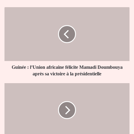
Guinée
:
l’Union
africaine
félicite
Mamadi
Doumbouya
après
sa
victoire
Guinée : l’Union africaine félicite Mamadi Doumbouya
à
après sa victoire à la présidentielle
la
présidentielle
Visa
:
les
États-
Unis
étendent
les
restrictions