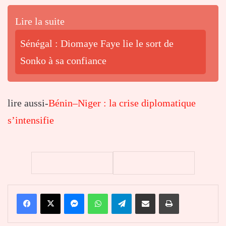
Lire la suite
Sénégal : Diomaye Faye lie le sort de
Sonko à sa confiance
lire aussi-
Bénin–Niger : la crise diplomatique
s’intensifie
Facebook
X
Messenger
WhatsApp
Telegram
Partager par email
Imprimer