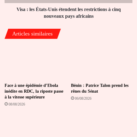
à
cinq
Visa : les États-Unis étendent les restrictions à cinq
nouveaux
nouveaux pays africains
pays
africains
Articles similaires
Face à une épidémie d’Ebola
Bénin : Patrice Talon prend les
inédite en RDC, la riposte passe
rênes du Sénat
à la vitesse supérieure
06/08/2026
08/08/2026