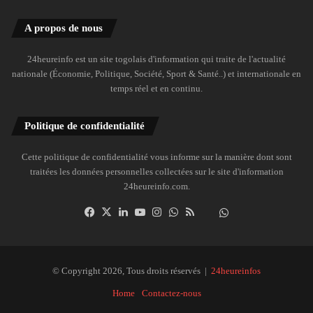
A propos de nous
24heureinfo est un site togolais d'information qui traite de l'actualité
nationale (Économie, Politique, Société, Sport & Santé..) et internationale en
temps réel et en continu.
Politique de confidentialité
Cette politique de confidentialité vous informe sur la manière dont sont
traitées les données personnelles collectées sur le site d'information
24heureinfo.com.
Facebook
X
Linkedin
YouTube
Instagram
WhatsApp
RSS
Dailymotion
Suivre
la
chaîne
24heureinfo
© Copyright 2026, Tous droits réservés |
24heureinfos
sur
Home
Contactez-nous
WhatsApp