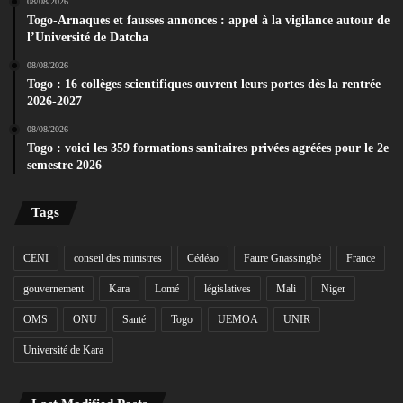
08/08/2026
Togo-Arnaques et fausses annonces : appel à la vigilance autour de
l’Université de Datcha
08/08/2026
Togo : 16 collèges scientifiques ouvrent leurs portes dès la rentrée
2026-2027
08/08/2026
Togo : voici les 359 formations sanitaires privées agréées pour le 2e
semestre 2026
Tags
CENI
conseil des ministres
Cédéao
Faure Gnassingbé
France
gouvernement
Kara
Lomé
législatives
Mali
Niger
OMS
ONU
Santé
Togo
UEMOA
UNIR
Université de Kara