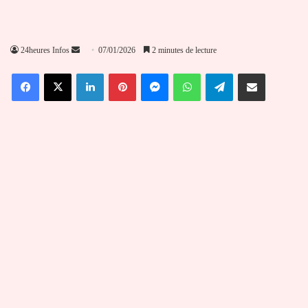
Envoyer
24heures Infos
07/01/2026
2 minutes de lecture
un
Facebook
X
Linkedin
Pinterest
Messenger
WhatsApp
Telegram
Partager par email
courriel