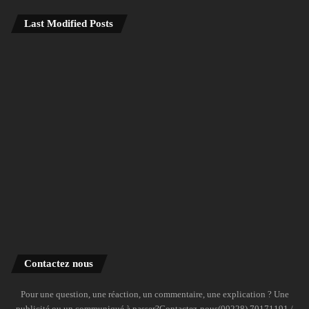
Last Modified Posts
Contactez nous
Pour une question, une réaction, un commentaire, une explication ? Une
publicité ou un communiqué à passer?Contactez-nous(00228) 70171191 /