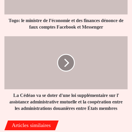
des
finances
dénonce
de
Togo: le ministre de l’économie et des finances dénonce de
faux
faux comptes Facebook et Messenger
comptes
Facebook
La
et
Cédéao
Messenger
va
se
doter
d'une
loi
supplémentaire
sur
l'
La Cédéao va se doter d'une loi supplémentaire sur l'
assistance
assistance administrative mutuelle et la coopération entre
administrative
les administrations douanières entre États membres
mutuelle
et
Articles similaires
la
coopération