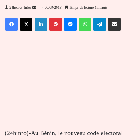
Envoyer
24heures Infos
05/09/2018
Temps de lecture 1 minute
un
Facebook
X
Linkedin
Pinterest
Messenger
WhatsApp
Telegram
Partager par email
courriel
(24hinfo)-Au Bénin, le nouveau code électoral