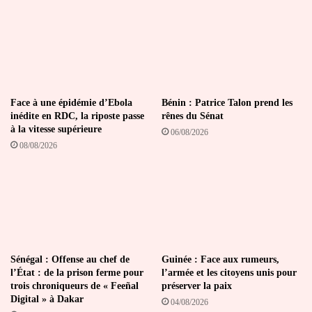
entre
les
administrations
douanières
entre
États
membres
Face à une épidémie d’Ebola
Bénin : Patrice Talon prend les
inédite en RDC, la riposte passe
rênes du Sénat
à la vitesse supérieure
06/08/2026
08/08/2026
Sénégal : Offense au chef de
Guinée : Face aux rumeurs,
l’État : de la prison ferme pour
l’armée et les citoyens unis pour
trois chroniqueurs de « Feeñal
préserver la paix
Digital » à Dakar
04/08/2026