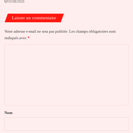
05/08/2026
Laisser un commentaire
Votre adresse e-mail ne sera pas publiée.
Les champs obligatoires sont
indiqués avec
*
C
o
m
m
e
n
t
a
Nom
i
r