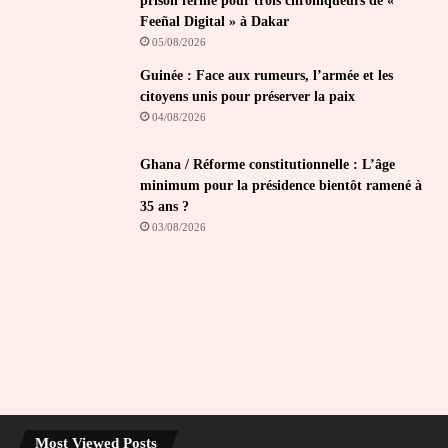
prison ferme pour trois chroniqueurs de «
Feeñal Digital » à Dakar
05/08/2026
Guinée : Face aux rumeurs, l’armée et les
citoyens unis pour préserver la paix
04/08/2026
Ghana / Réforme constitutionnelle : L’âge
minimum pour la présidence bientôt ramené à
35 ans ?
03/08/2026
Most Viewed Posts