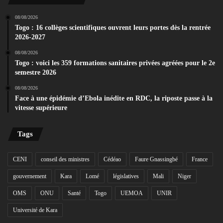
08/08/2026
Togo : 16 collèges scientifiques ouvrent leurs portes dès la rentrée
2026-2027
08/08/2026
Togo : voici les 359 formations sanitaires privées agréées pour le 2e
semestre 2026
08/08/2026
Face à une épidémie d’Ebola inédite en RDC, la riposte passe à la
vitesse supérieure
Tags
CENI
conseil des ministres
Cédéao
Faure Gnassingbé
France
gouvernement
Kara
Lomé
législatives
Mali
Niger
OMS
ONU
Santé
Togo
UEMOA
UNIR
Université de Kara