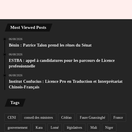
Most Viewed Posts
06/08/2026
Bénin : Patrice Talon prend les rênes du Sénat
06/08/2026
ESTBA : appel à candidatures pour les parcours de Licence
professionnelle
06/08/2026
Institut Confucius : Licence Pro en Traduction et Interprétariat
Chinois-Français
Tags
CENI
conseil des ministres
Cédéao
Faure Gnassingbé
France
gouvernement
Kara
Lomé
législatives
Mali
Niger