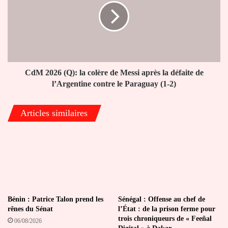
jusqu’en
la
2025
colère
de
Messi
après
la
défaite
CdM 2026 (Q): la colère de Messi après la défaite de
de
l’Argentine contre le Paraguay (1-2)
l’Argentine
contre
Articles similaires
le
Paraguay
(1-
2)
Bénin : Patrice Talon prend les
Sénégal : Offense au chef de
rênes du Sénat
l’État : de la prison ferme pour
trois chroniqueurs de « Feeñal
06/08/2026