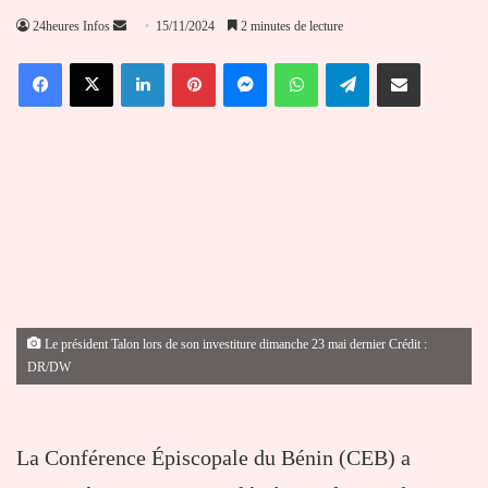
Envoyer
24heures Infos
15/11/2024
2 minutes de lecture
un
Facebook
X
Linkedin
Pinterest
Messenger
WhatsApp
Telegram
Partager par email
courriel
Le président Talon lors de son investiture dimanche 23 mai dernier Crédit :
DR/DW
La Conférence Épiscopale du Bénin (CEB) a