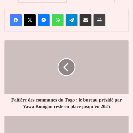
Facebook
X
Messenger
WhatsApp
Telegram
Partager par email
Imprimer
Faitière
des
communes
du
Togo
:
le
bureau
présidé
par
Faitière des communes du Togo : le bureau présidé par
Yawa
Yawa Kouigan reste en place jusqu’en 2025
Kouigan
reste
CdM
en
2026
place
(Q):