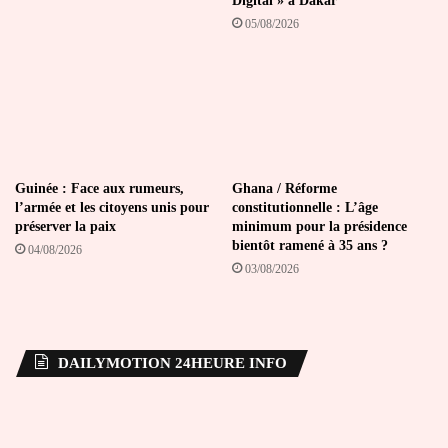
Digital » à Dakar
05/08/2026
Guinée : Face aux rumeurs,
Ghana / Réforme
l’armée et les citoyens unis pour
constitutionnelle : L’âge
préserver la paix
minimum pour la présidence
bientôt ramené à 35 ans ?
04/08/2026
03/08/2026
DAILYMOTION 24HEURE INFO